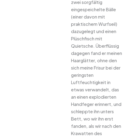
zwei sorgfältig
eingespeichelte Bälle
(einer davon mit
praktischem Wurfseil)
dazugelegt und einen
Plüschfisch mit
Quietsche. Überflüssig
dagegen fand er meinen
Haarglätter, ohne den
sich meine Frisur bei der
geringsten
Luftfeuchtigkeit in
etwas verwandelt, das
an einen explodierten
Handfeger erinnert, und
schleppte ihn unters
Bett, wo wir ihn erst
fanden, als wir nach den
Krawatten des