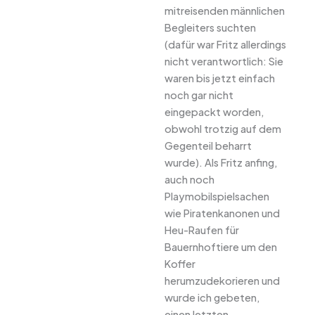
mitreisenden männlichen
Begleiters suchten
(dafür war Fritz allerdings
nicht verantwortlich: Sie
waren bis jetzt einfach
noch gar nicht
eingepackt worden,
obwohl trotzig auf dem
Gegenteil beharrt
wurde). Als Fritz anfing,
auch noch
Playmobilspielsachen
wie Piratenkanonen und
Heu-Raufen für
Bauernhoftiere um den
Koffer
herumzudekorieren und
wurde ich gebeten,
einen letzten