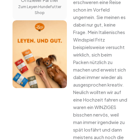
Offizieller Partner
erschweren eine Reise
Zum Leyen Hundefutter
schon im Vorfeld
Shop
ungemein. Sie meinen es
dabei nur gut, keine
Frage. Mein Italienisches
Windspiel Fritz
beispielsweise versucht
wirklich, sich beim
Packen nützlich zu
machen und erweist sich
dabei immer wieder als
ausgesprochen kreativ.
Neulich wollten wir auf
eine Hochzeit fahren und
waren ein WINZIGES
bisschen nervös, weil
man immer irgendwie zu
spät losfährt und dann
meistens auch noch die