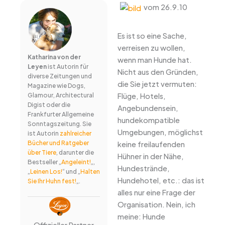
vom 26.9.10
Es ist so eine Sache,
verreisen zu wollen,
Katharina von der
wenn man Hunde hat.
Leyen
ist Autorin für
Nicht aus den Gründen,
diverse Zeitungen und
die Sie jetzt vermuten:
Magazine wie Dogs,
Flüge, Hotels,
Glamour, Architectural
Digist oder die
Angebundensein,
Frankfurter Allgemeine
hundekompatible
Sonntagszeitung. Sie
Umgebungen, möglichst
ist Autorin
zahlreicher
Bücher und Ratgeber
keine freilaufenden
über Tiere
, darunter die
Hühner in der Nähe,
Bestseller „
Angeleint!
„,
Hundestrände,
„
Leinen Los!
“ und „
Halten
Hundehotel, etc.: das ist
Sie Ihr Huhn fest!
„.
alles nur eine Frage der
Organisation. Nein, ich
meine: Hunde