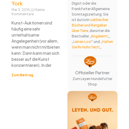
York
Digist oder die
Frankfurter Allgemeine
Mai 3, 2015
Keine
Kommentare
Sonntagszeitung. Sie
ist Autorin
zahlreicher
Kunst-Auktionen sind
Bücher und Ratgeber
häufig eine sehr
über Tiere
, darunter die
unterhaltsame
Bestseller „
Angeleint!
„,
Angelegenheit (vor allem,
„
Leinen Los!
“ und „
Halten
wenn man nicht mitbieten
Sie Ihr Huhn fest!
„.
kann: Dann kann man sich
besser auf die Kunst
konzentrieren). In der
Offizieller Partner
Zum Beitrag
Zum Leyen Hundefutter
Shop