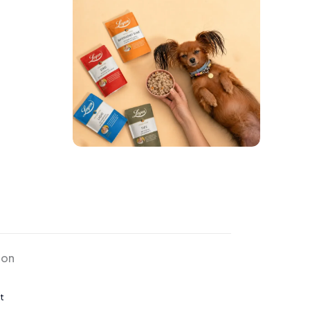
ion
t