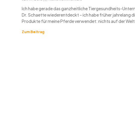
Ich habe gerade das ganzheitliche Tiergesundheits-Unte
Dr. Schaette wiederentdeckt – ich habe früher jahrelang d
Produkte für meine Pferde verwendet: nichts auf der Welt
Zum Beitrag