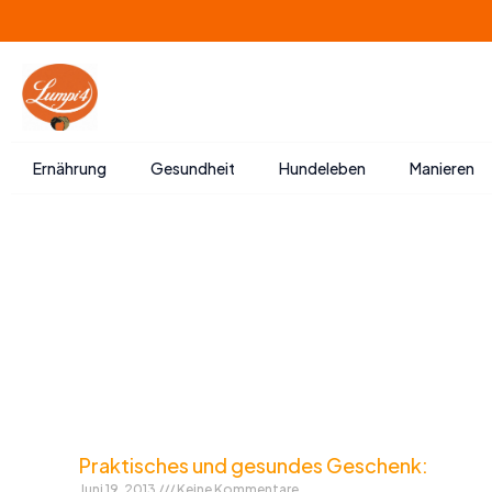
Zum
Inhalt
springen
Ernährung
Gesundheit
Hundeleben
Manieren
Praktisches und gesundes Geschenk:
Juni 19, 2013
Keine Kommentare