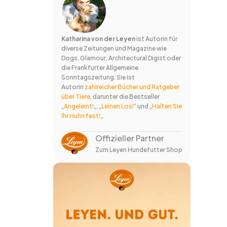
Katharina von der Leyen
ist Autorin für
diverse Zeitungen und Magazine wie
Dogs, Glamour, Architectural Digist oder
die Frankfurter Allgemeine
Sonntagszeitung. Sie ist
Autorin
zahlreicher Bücher und Ratgeber
über Tiere
, darunter die Bestseller
„
Angeleint!
„, „
Leinen Los!
“ und „
Halten Sie
Ihr Huhn fest!
„.
Offizieller Partner
Zum Leyen Hundefutter Shop