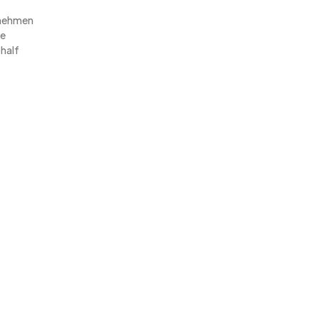
rnehmen
ie
 half