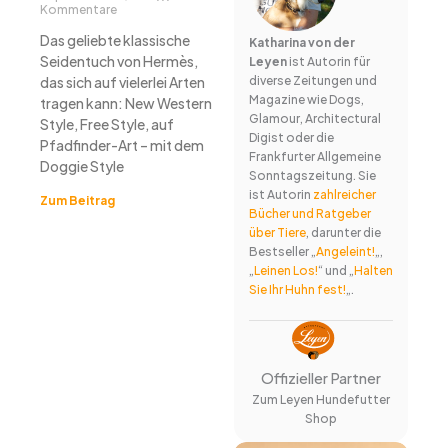
Kommentare
Das geliebte klassische
Katharina von der
Seidentuch von Hermès,
Leyen
ist Autorin für
das sich auf vielerlei Arten
diverse Zeitungen und
Magazine wie Dogs,
tragen kann: New Western
Glamour, Architectural
Style, Free Style, auf
Digist oder die
Pfadfinder-Art – mit dem
Frankfurter Allgemeine
Doggie Style
Sonntagszeitung. Sie
ist Autorin
zahlreicher
Zum Beitrag
Bücher und Ratgeber
über Tiere
, darunter die
Bestseller „
Angeleint!
„,
„
Leinen Los!
“ und „
Halten
Sie Ihr Huhn fest!
„.
Offizieller Partner
Zum Leyen Hundefutter
Shop