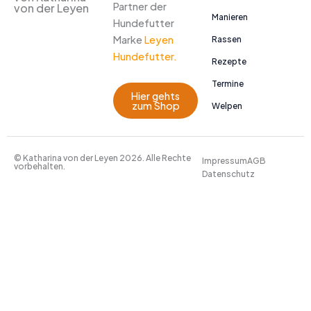
Partner der
von der Leyen
Manieren
Hundefutter
Marke
Leyen
Rassen
Hundefutter.
Rezepte
Termine
Hier gehts
zum Shop
Welpen
© Katharina von der Leyen 2026. Alle Rechte
Impressum
AGB
vorbehalten.
Datenschutz