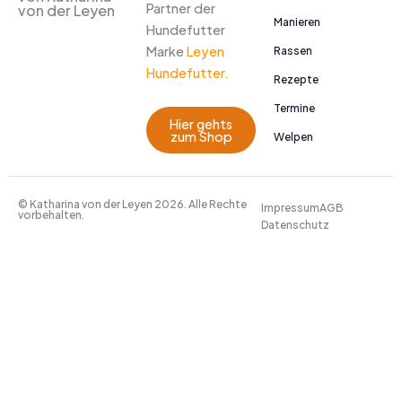
Partner der
von der Leyen
Manieren
Hundefutter
Marke
Leyen
Rassen
Hundefutter.
Rezepte
Termine
Hier gehts
zum Shop
Welpen
© Katharina von der Leyen 2026. Alle Rechte
Impressum
AGB
vorbehalten.
Datenschutz