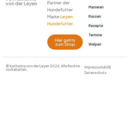
Partner der
von der Leyen
Manieren
Hundefutter
Marke
Leyen
Rassen
Hundefutter.
Rezepte
Termine
Hier gehts
zum Shop
Welpen
© Katharina von der Leyen 2026. Alle Rechte
Impressum
AGB
vorbehalten.
Datenschutz