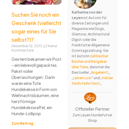
Katharina von der
Suchen Sie noch ein
Leyen
ist Autorin für
Geschenk (vielleicht
diverse Zeitungen und
Magazine wie Dogs,
sogar eines für Sie
Glamour, Architectural
selbst?)?
Digist oder die
Frankfurter Allgemeine
Dezember 12, 2013
Keine
Kommentare
Sonntagszeitung. Sie
ist Autorin
zahlreicher
Gestern bekamen wir Post
Bücher und Ratgeber
– ein liebevoll gepacktes
über Tiere
, darunter die
Paket voller
Bestseller „
Angeleint!
„,
Überraschungen: Darin
„
Leinen Los!
“ und „
Halten
waren eine Tüte
Sie Ihr Huhn fest!
„.
Hundekekse in Form von
Weihnachtsbäumen, eine
herzförmige
Hundekekswaffel, ein
Offizieller Partner
Hunde-Lollipop
Zum Leyen Hundefutter
Shop
Zum Beitrag