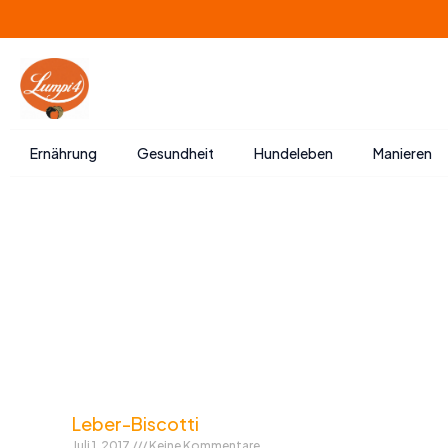
Zum
Inhalt
springen
Ernährung
Gesundheit
Hundeleben
Manieren
Leber-Biscotti
Juli 1, 2017
Keine Kommentare