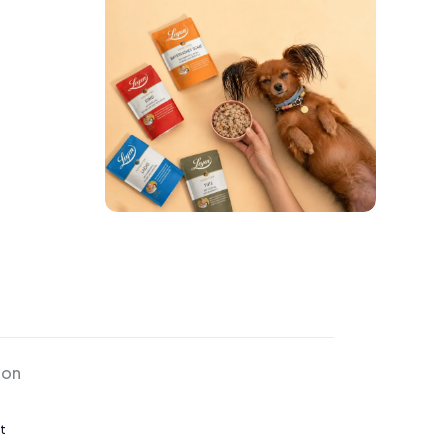
ion
t