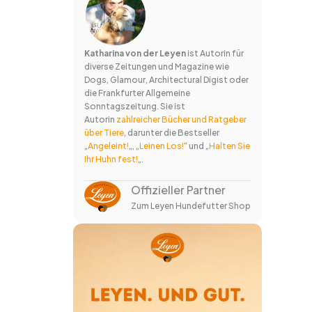
Katharina von der Leyen
ist Autorin für
diverse Zeitungen und Magazine wie
Dogs, Glamour, Architectural Digist oder
die Frankfurter Allgemeine
Sonntagszeitung. Sie ist
Autorin
zahlreicher Bücher und Ratgeber
über Tiere
, darunter die Bestseller
„
Angeleint!
„, „
Leinen Los!
“ und „
Halten Sie
Ihr Huhn fest!
„.
Offizieller Partner
Zum Leyen Hundefutter Shop