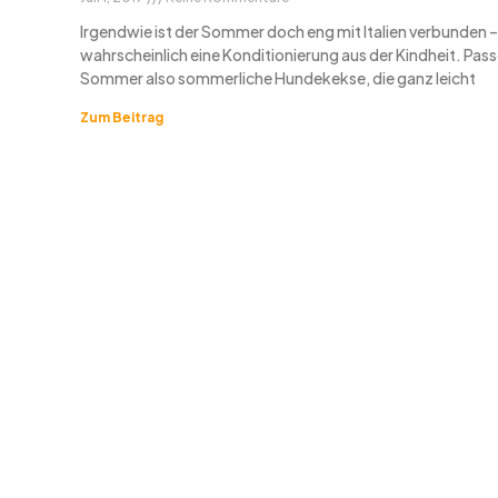
Irgendwie ist der Sommer doch eng mit Italien verbunden –
wahrscheinlich eine Konditionierung aus der Kindheit. Pa
Sommer also sommerliche Hundekekse, die ganz leicht
Zum Beitrag