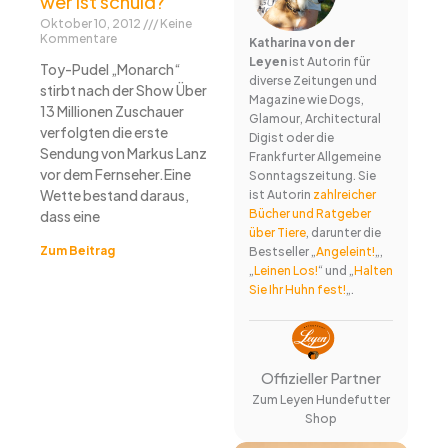
wer ist schuld?
Oktober 10, 2012
Keine
Kommentare
Katharina von der
Leyen
ist Autorin für
Toy-Pudel „Monarch“
diverse Zeitungen und
stirbt nach der Show Über
Magazine wie Dogs,
13 Millionen Zuschauer
Glamour, Architectural
verfolgten die erste
Digist oder die
Sendung von Markus Lanz
Frankfurter Allgemeine
vor dem Fernseher.Eine
Sonntagszeitung. Sie
Wette bestand daraus,
ist Autorin
zahlreicher
Bücher und Ratgeber
dass eine
über Tiere
, darunter die
Zum Beitrag
Bestseller „
Angeleint!
„,
„
Leinen Los!
“ und „
Halten
Sie Ihr Huhn fest!
„.
Offizieller Partner
Zum Leyen Hundefutter
Shop