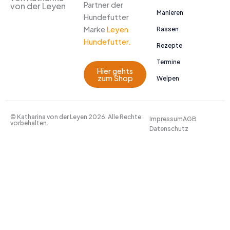
Partner der
von der Leyen
Manieren
Hundefutter
Marke
Leyen
Rassen
Hundefutter.
Rezepte
Termine
Hier gehts
zum Shop
Welpen
© Katharina von der Leyen 2026. Alle Rechte
Impressum
AGB
vorbehalten.
Datenschutz