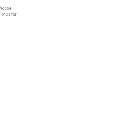
r Woche
Fotos für