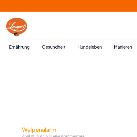
Zum
Inhalt
springen
Ernährung
Gesundheit
Hundeleben
Manieren
Welpenalarm
April 18, 2013
Keine Kommentare