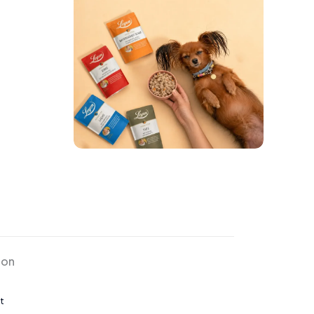
ion
t