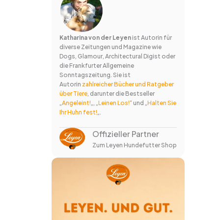
Katharina von der Leyen
ist Autorin für
diverse Zeitungen und Magazine wie
Dogs, Glamour, Architectural Digist oder
die Frankfurter Allgemeine
Sonntagszeitung. Sie ist
Autorin
zahlreicher Bücher und Ratgeber
über Tiere
, darunter die Bestseller
„
Angeleint!
„, „
Leinen Los!
“ und „
Halten Sie
Ihr Huhn fest!
„.
Offizieller Partner
Zum Leyen Hundefutter Shop