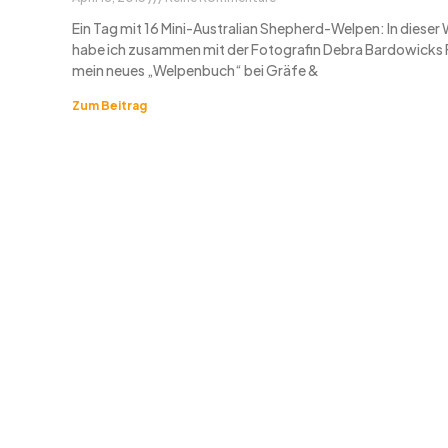
Ein Tag mit 16 Mini-Australian Shepherd-Welpen: In diese
habe ich zusammen mit der Fotografin Debra Bardowicks 
mein neues „Welpenbuch“ bei Gräfe &
Zum Beitrag