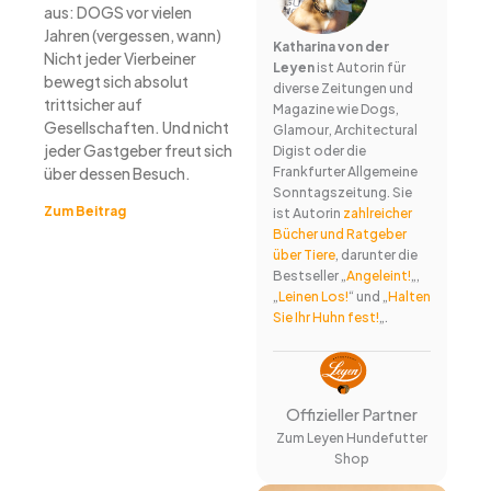
aus: DOGS vor vielen
Jahren (vergessen, wann)
Katharina von der
Nicht jeder Vierbeiner
Leyen
ist Autorin für
bewegt sich absolut
diverse Zeitungen und
trittsicher auf
Magazine wie Dogs,
Gesellschaften. Und nicht
Glamour, Architectural
jeder Gastgeber freut sich
Digist oder die
über dessen Besuch.
Frankfurter Allgemeine
Sonntagszeitung. Sie
Zum Beitrag
ist Autorin
zahlreicher
Bücher und Ratgeber
über Tiere
, darunter die
Bestseller „
Angeleint!
„,
„
Leinen Los!
“ und „
Halten
Sie Ihr Huhn fest!
„.
Offizieller Partner
Zum Leyen Hundefutter
Shop