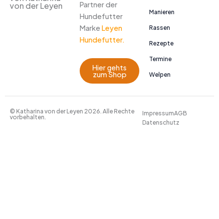
Partner der
von der Leyen
Manieren
Hundefutter
Marke
Leyen
Rassen
Hundefutter.
Rezepte
Termine
Hier gehts
zum Shop
Welpen
© Katharina von der Leyen 2026. Alle Rechte
Impressum
AGB
vorbehalten.
Datenschutz