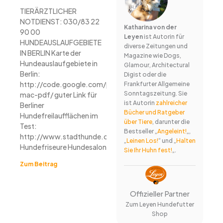
TIERÄRZTLICHER
NOTDIENST: 030/83 22
Katharina von der
90 00
Leyen
ist Autorin für
HUNDEAUSLAUFGEBIETE
diverse Zeitungen und
IN BERLIN Karte der
Magazine wie Dogs,
Hundeauslaufgebiete in
Glamour, Architectural
Berlin:
Digist oder die
http://code.google.com/p/firefox-
Frankfurter Allgemeine
Sonntagszeitung. Sie
mac-pdf/ guter Link für
ist Autorin
zahlreicher
Berliner
Bücher und Ratgeber
Hundefreilaufflächen im
über Tiere
, darunter die
Test:
Bestseller „
Angeleint!
„,
http://www.stadthunde.com/berlin/hundewiesen.html
„
Leinen Los!
“ und „
Halten
Hundefriseure Hundesalon
Sie Ihr Huhn fest!
„.
Zum Beitrag
Offizieller Partner
Zum Leyen Hundefutter
Shop