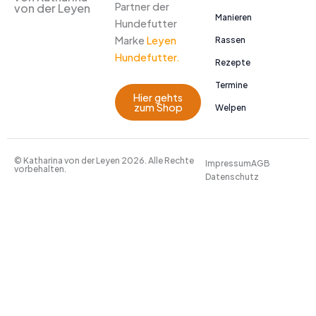
Partner der
von der Leyen
Manieren
Hundefutter
Marke
Leyen
Rassen
Hundefutter.
Rezepte
Termine
Hier gehts
zum Shop
Welpen
© Katharina von der Leyen 2026. Alle Rechte
Impressum
AGB
vorbehalten.
Datenschutz