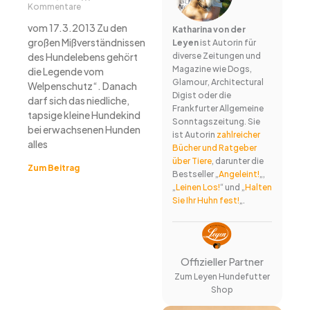
Kommentare
vom 17.3.2013 Zu den
Katharina von der
großen Mißverständnissen
Leyen
ist Autorin für
des Hundelebens gehört
diverse Zeitungen und
Magazine wie Dogs,
die Legende vom
Glamour, Architectural
Welpenschutz“. Danach
Digist oder die
darf sich das niedliche,
Frankfurter Allgemeine
tapsige kleine Hundekind
Sonntagszeitung. Sie
bei erwachsenen Hunden
ist Autorin
zahlreicher
alles
Bücher und Ratgeber
über Tiere
, darunter die
Zum Beitrag
Bestseller „
Angeleint!
„,
„
Leinen Los!
“ und „
Halten
Sie Ihr Huhn fest!
„.
Offizieller Partner
Zum Leyen Hundefutter
Shop