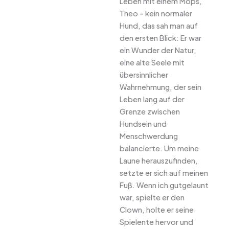
Leben mit einem Mops,
Theo – kein normaler
Hund, das sah man auf
den ersten Blick: Er war
ein Wunder der Natur,
eine alte Seele mit
übersinnlicher
Wahrnehmung, der sein
Leben lang auf der
Grenze zwischen
Hundsein und
Menschwerdung
balancierte. Um meine
Laune herauszufinden,
setzte er sich auf meinen
Fuß. Wenn ich gutgelaunt
war, spielte er den
Clown, holte er seine
Spielente hervor und