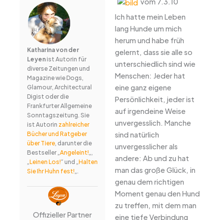
vom 7.3.10
Ich hatte mein Leben
lang Hunde um mich
herum und habe früh
Katharina von der
gelernt, dass sie alle so
Leyen
ist Autorin für
unterschiedlich sind wie
diverse Zeitungen und
Menschen: Jeder hat
Magazine wie Dogs,
eine ganz eigene
Glamour, Architectural
Digist oder die
Persönlichkeit, jeder ist
Frankfurter Allgemeine
auf irgendeine Weise
Sonntagszeitung. Sie
unvergesslich. Manche
ist Autorin
zahlreicher
sind natürlich
Bücher und Ratgeber
über Tiere
, darunter die
unvergesslicher als
Bestseller „
Angeleint!
„,
andere: Ab und zu hat
„
Leinen Los!
“ und „
Halten
man das große Glück, in
Sie Ihr Huhn fest!
„.
genau dem richtigen
Moment genau den Hund
zu treffen, mit dem man
Offizieller Partner
eine tiefe Verbindung