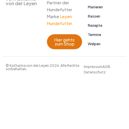
Partner der
von der Leyen
Manieren
Hundefutter
Marke
Leyen
Rassen
Hundefutter.
Rezepte
Termine
Hier gehts
zum Shop
Welpen
© Katharina von der Leyen 2026. Alle Rechte
Impressum
AGB
vorbehalten.
Datenschutz