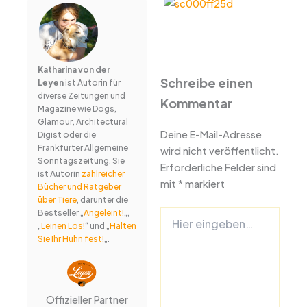
Katharina von der
Schreibe einen
Leyen
ist Autorin für
diverse Zeitungen und
Kommentar
Magazine wie Dogs,
Glamour, Architectural
Deine E-Mail-Adresse
Digist oder die
Frankfurter Allgemeine
wird nicht veröffentlicht.
Sonntagszeitung. Sie
Erforderliche Felder sind
ist Autorin
zahlreicher
mit
*
markiert
Bücher und Ratgeber
über Tiere
, darunter die
Hier
Bestseller „
Angeleint!
„,
eingeben…
„
Leinen Los!
“ und „
Halten
Sie Ihr Huhn fest!
„.
Offizieller Partner