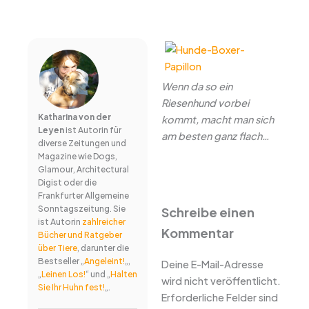
Wenn da so ein
Riesenhund vorbei
Katharina von der
kommt, macht man sich
Leyen
ist Autorin für
am besten ganz flach…
diverse Zeitungen und
Magazine wie Dogs,
Glamour, Architectural
Digist oder die
Frankfurter Allgemeine
Sonntagszeitung. Sie
Schreibe einen
ist Autorin
zahlreicher
Kommentar
Bücher und Ratgeber
über Tiere
, darunter die
Bestseller „
Angeleint!
„,
Deine E-Mail-Adresse
„
Leinen Los!
“ und „
Halten
wird nicht veröffentlicht.
Sie Ihr Huhn fest!
„.
Erforderliche Felder sind