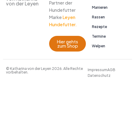
Partner der
von der Leyen
Manieren
Hundefutter
Marke
Leyen
Rassen
Hundefutter.
Rezepte
Termine
Hier gehts
zum Shop
Welpen
© Katharina von der Leyen 2026. Alle Rechte
Impressum
AGB
vorbehalten.
Datenschutz