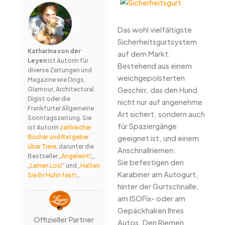
Das wohl vielfältigste
Sicherheitsgurtsystem
Katharina von der
auf dem Markt:
Leyen
ist Autorin für
Bestehend aus einem
diverse Zeitungen und
weichgepolsterten
Magazine wie Dogs,
Geschirr, das den Hund
Glamour, Architectural
Digist oder die
nicht nur auf angenehme
Frankfurter Allgemeine
Art sichert, sondern auch
Sonntagszeitung. Sie
für Spaziergänge
ist Autorin
zahlreicher
Bücher und Ratgeber
geeignet ist, und einem
über Tiere
, darunter die
Anschnallriemen:
Bestseller „
Angeleint!
„,
Sie befestigen den
„
Leinen Los!
“ und „
Halten
Karabiner am Autogurt,
Sie Ihr Huhn fest!
„.
hinter der Gurtschnalle,
am ISOFix- oder am
Gepäckhaken Ihres
Offizieller Partner
Autos. Den Riemen