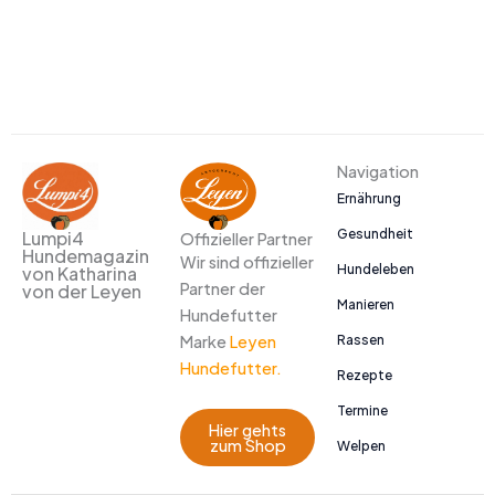
Navigation
Ernährung
Gesundheit
Lumpi4
Offizieller Partner
Hundemagazin
Wir sind offizieller
Hundeleben
von Katharina
Partner der
von der Leyen
Manieren
Hundefutter
Marke
Leyen
Rassen
Hundefutter.
Rezepte
Termine
Hier gehts
zum Shop
Welpen