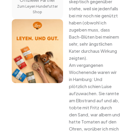
Offizieller Partner
skeptisch gegenüber
Zum Leyen Hundefutter
stehe, weil sie jedenfalls
Shop
bei mir noch nie genützt
haben (obwohl ich
zugeben muss, dass
Bach-Blüten bei meinem
sehr, sehr ängstlichen
Kater durchaus Wirkung
zeigten).
Am vergangenen
Wochenende waren wir
in Hamburg: Und
plötzlich schien Luise
aufzuwachen. Sie rannte
am Elbstrand auf und ab,
tobte mit Fritz durch
den Sand, war albern und
hatte Tomaten auf den
Ohren, worüber ich mich