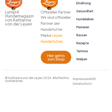
Ernährung
Gesundheit
Lumpi4
Offizieller Partner
Hundemagazin
Wir sind offizieller
Hundeleben
von Katharina
Partner der
von der Leyen
Manieren
Hundefutter
Marke
Leyen
Rassen
Hundefutter.
Rezepte
Termine
Hier gehts
zum Shop
Welpen
© Katharina von der Leyen 2026. Alle Rechte
Impressum
AGB
vorbehalten.
Datenschutz