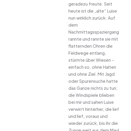
geradezu freute. Seit
heute ist die „alte“ Luise
nun wirklich zurück: Auf
dem
Nachmittagsspaziergang
rannte und rannte sie mit
flatternden Ohren die
Feldwege entlang,
stürmte über Wiesen –
einfach so, ohne Halten
und ohne Ziel. Mit Jagd
oder Spurensuche hatte
das Ganze nichts zu tun;
die Windspiele blieben
bei mir und sahen Luise
verwirrt hinterher, die lief
und lief, voraus und
wieder zurück, bis ihr die
Zunge weit aus dem Maul