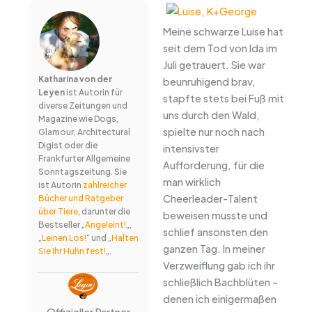
Meine schwarze Luise hat
seit dem Tod von Ida im
Juli getrauert. Sie war
Katharina von der
beunruhigend brav,
Leyen
ist Autorin für
stapfte stets bei Fuß mit
diverse Zeitungen und
uns durch den Wald,
Magazine wie Dogs,
spielte nur noch nach
Glamour, Architectural
Digist oder die
intensivster
Frankfurter Allgemeine
Aufforderung, für die
Sonntagszeitung. Sie
man wirklich
ist Autorin
zahlreicher
Cheerleader-Talent
Bücher und Ratgeber
über Tiere
, darunter die
beweisen musste und
Bestseller „
Angeleint!
„,
schlief ansonsten den
„
Leinen Los!
“ und „
Halten
ganzen Tag. In meiner
Sie Ihr Huhn fest!
„.
Verzweiflung gab ich ihr
schließlich Bachblüten –
denen ich einigermaßen