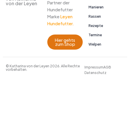
Partner der
von der Leyen
Manieren
Hundefutter
Marke
Leyen
Rassen
Hundefutter.
Rezepte
Termine
Hier gehts
zum Shop
Welpen
© Katharina von der Leyen 2026. Alle Rechte
Impressum
AGB
vorbehalten.
Datenschutz