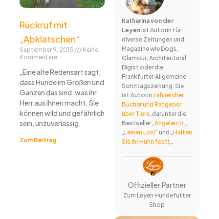
Katharina von der
Rückruf mit
Leyen
ist Autorin für
„Abklatschen“
diverse Zeitungen und
Magazine wie Dogs,
September 9, 2015
Keine
Kommentare
Glamour, Architectural
Digist oder die
„Eine alte Redensart sagt,
Frankfurter Allgemeine
dass Hunde im Großen und
Sonntagszeitung. Sie
Ganzen das sind, was ihr
ist Autorin
zahlreicher
Herr aus ihnen macht. Sie
Bücher und Ratgeber
können wild und gefährlich
über Tiere
, darunter die
sein, unzuverlässig,
Bestseller „
Angeleint!
„,
„
Leinen Los!
“ und „
Halten
Zum Beitrag
Sie Ihr Huhn fest!
„.
Offizieller Partner
Zum Leyen Hundefutter
Shop