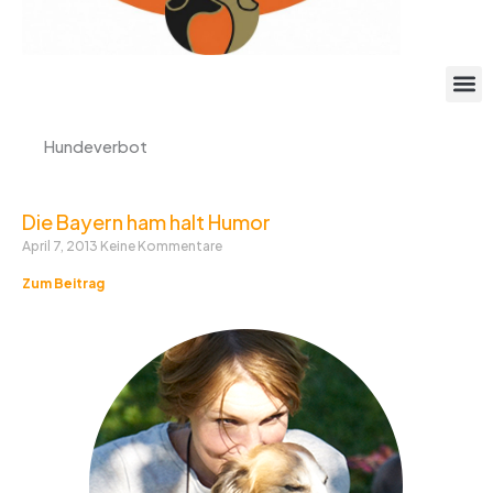
r
Hundeverbot
Die Bayern ham halt Humor
April 7, 2013
Keine Kommentare
Zum Beitrag