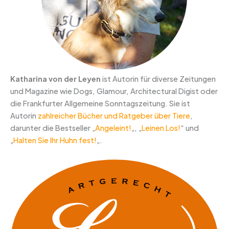
Katharina von der Leyen
ist Autorin für diverse Zeitungen
und Magazine wie Dogs, Glamour, Architectural Digist oder
die Frankfurter Allgemeine Sonntagszeitung. Sie ist
Autorin
zahlreicher Bücher und Ratgeber über Tiere
,
darunter die Bestseller „
Angeleint!
„, „
Leinen Los!
“ und
„
Halten Sie Ihr Huhn fest!
„.