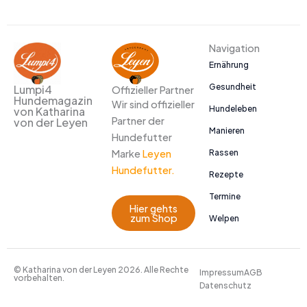
Navigation
Ernährung
Gesundheit
Lumpi4
Offizieller Partner
Hundemagazin
Wir sind offizieller
Hundeleben
von Katharina
Partner der
von der Leyen
Manieren
Hundefutter
Marke
Leyen
Rassen
Hundefutter.
Rezepte
Termine
Hier gehts
zum Shop
Welpen
© Katharina von der Leyen 2026. Alle Rechte
Impressum
AGB
vorbehalten.
Datenschutz