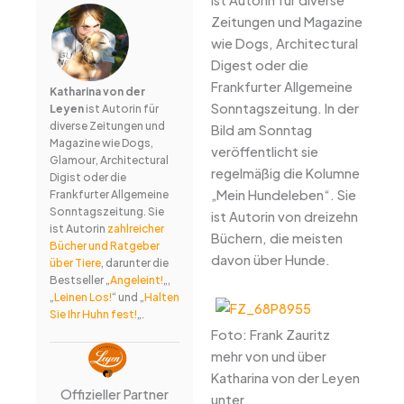
Zeitungen und Magazine
wie Dogs, Architectural
Digest oder die
Frankfurter Allgemeine
Katharina von der
Sonntagszeitung. In der
Leyen
ist Autorin für
diverse Zeitungen und
Bild am Sonntag
Magazine wie Dogs,
veröffentlicht sie
Glamour, Architectural
regelmäßig die Kolumne
Digist oder die
„Mein Hundeleben“. Sie
Frankfurter Allgemeine
Sonntagszeitung. Sie
ist Autorin von dreizehn
ist Autorin
zahlreicher
Büchern, die meisten
Bücher und Ratgeber
davon über Hunde.
über Tiere
, darunter die
Bestseller „
Angeleint!
„,
„
Leinen Los!
“ und „
Halten
Sie Ihr Huhn fest!
„.
Foto: Frank Zauritz
mehr von und über
Katharina von der Leyen
Offizieller Partner
unter