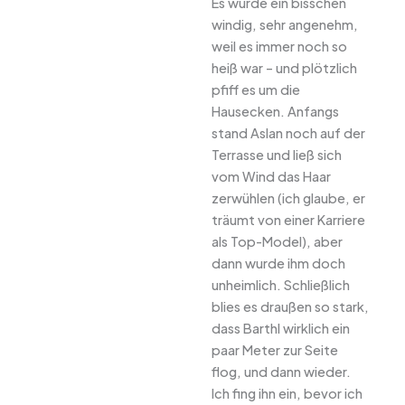
Es wurde ein bisschen
windig, sehr angenehm,
weil es immer noch so
heiß war – und plötzlich
pfiff es um die
Hausecken. Anfangs
stand Aslan noch auf der
Terrasse und ließ sich
vom Wind das Haar
zerwühlen (ich glaube, er
träumt von einer Karriere
als Top-Model), aber
dann wurde ihm doch
unheimlich. Schließlich
blies es draußen so stark,
dass Barthl wirklich ein
paar Meter zur Seite
flog, und dann wieder.
Ich fing ihn ein, bevor ich