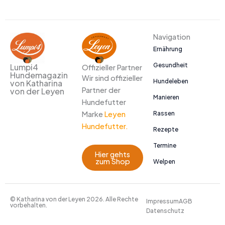
Navigation
Ernährung
Gesundheit
Lumpi4
Offizieller Partner
Hundemagazin
Wir sind offizieller
Hundeleben
von Katharina
Partner der
von der Leyen
Manieren
Hundefutter
Marke
Leyen
Rassen
Hundefutter.
Rezepte
Termine
Hier gehts
zum Shop
Welpen
© Katharina von der Leyen 2026. Alle Rechte
Impressum
AGB
vorbehalten.
Datenschutz