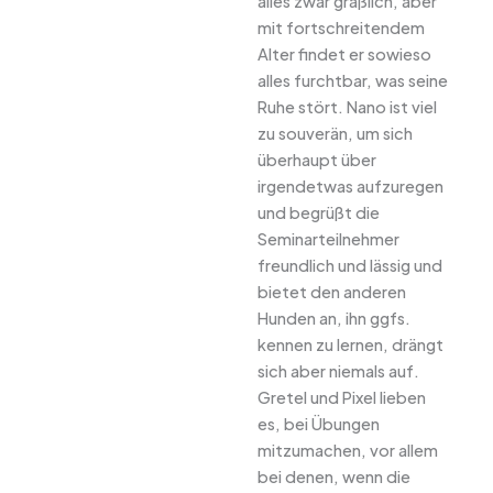
alles zwar gräßlich, aber
mit fortschreitendem
Alter findet er sowieso
alles furchtbar, was seine
Ruhe stört. Nano ist viel
zu souverän, um sich
überhaupt über
irgendetwas aufzuregen
und begrüßt die
Seminarteilnehmer
freundlich und lässig und
bietet den anderen
Hunden an, ihn ggfs.
kennen zu lernen, drängt
sich aber niemals auf.
Gretel und Pixel lieben
es, bei Übungen
mitzumachen, vor allem
bei denen, wenn die