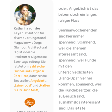
oder: Angeblich ist das
Leben doch ein langer,
ruhiger Fluss
Katharina von der
Seminarwochenenden
Leyen
ist Autorin für
sind hier immer
diverse Zeitungen und
spannend. Spannend,
Magazine wie Dogs,
Glamour, Architectural
weil die Themen
Digist oder die
interessant sind,
Frankfurter Allgemeine
spannend, weil Hunde
Sonntagszeitung. Sie
mit den
ist Autorin
zahlreicher
Bücher und Ratgeber
unterschiedlichsten
über Tiere
, darunter die
„Hang-Ups“ hier her
Bestseller „
Angeleint!
„,
kommen, spannend, weil
„
Leinen Los!
“ und „
Halten
die Hundebesitzer, die
Sie Ihr Huhn fest!
„.
zu Besuch sind,
ausnahmslos interessant
sind. Das letzte