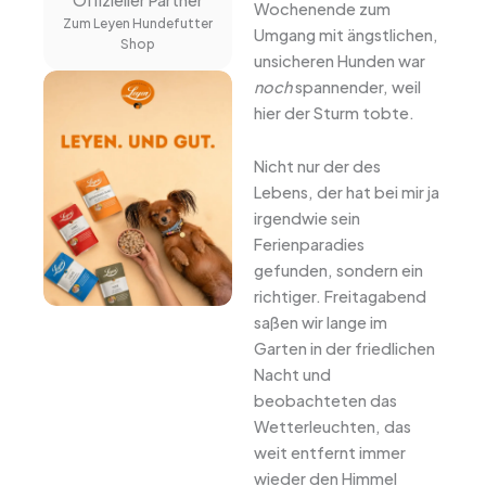
Offizieller Partner
Wochenende zum
Zum Leyen Hundefutter
Umgang mit ängstlichen,
Shop
unsicheren Hunden war
noch
spannender, weil
hier der Sturm tobte.
Nicht nur der des
Lebens, der hat bei mir ja
irgendwie sein
Ferienparadies
gefunden, sondern ein
richtiger. Freitagabend
saßen wir lange im
Garten in der friedlichen
Nacht und
beobachteten das
Wetterleuchten, das
weit entfernt immer
wieder den Himmel