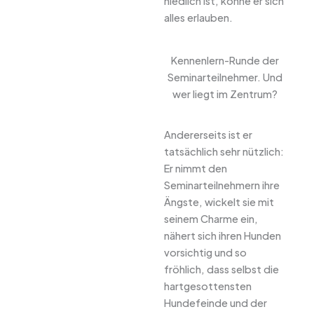
niedlich ist, könne er sich
alles erlauben.
Kennenlern-Runde der
Seminarteilnehmer. Und
wer liegt im Zentrum?
Andererseits ist er
tatsächlich sehr nützlich:
Er nimmt den
Seminarteilnehmern ihre
Ängste, wickelt sie mit
seinem Charme ein,
nähert sich ihren Hunden
vorsichtig und so
fröhlich, dass selbst die
hartgesottensten
Hundefeinde und der