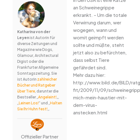
an Schweinegrippe
erkrankt. – Um die totale
Verwirrung darum, wer
wogegen, wann und
Katharina von der
womit geimpft werden
Leyen
ist Autorin für
diverse Zeitungen und
sollte und müßte, steht
Magazine wie Dogs,
jetzt also zu befürchten,
Glamour, Architectural
dass selbst Tiere
Digist oder die
gefährdet sind.
Frankfurter Allgemeine
Sonntagszeitung. Sie
Mehr dazu hier:
ist Autorin
zahlreicher
http://www.bild.de/BILD/rat
Bücher und Ratgeber
fit/2009/11/09/schweinegrip
über Tiere
, darunter die
mich-mein-haustier-mit-
Bestseller „
Angeleint!
„,
„
Leinen Los!
“ und „
Halten
dem-virus-
Sie Ihr Huhn fest!
„.
anstecken.html
Offizieller Partner