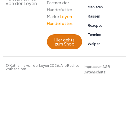
Partner der
von der Leyen
Manieren
Hundefutter
Marke
Leyen
Rassen
Hundefutter.
Rezepte
Termine
Hier gehts
zum Shop
Welpen
© Katharina von der Leyen 2026. Alle Rechte
Impressum
AGB
vorbehalten.
Datenschutz