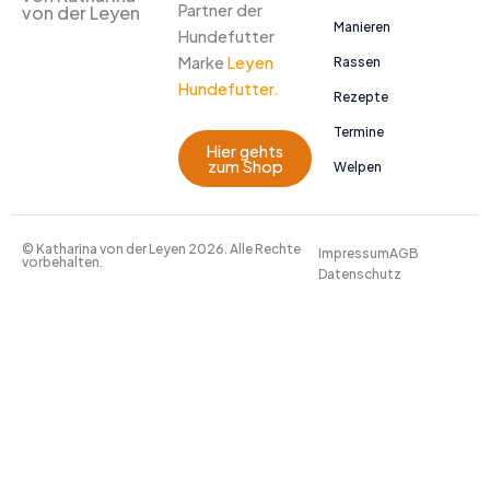
Partner der
von der Leyen
Manieren
Hundefutter
Marke
Leyen
Rassen
Hundefutter.
Rezepte
Termine
Hier gehts
zum Shop
Welpen
© Katharina von der Leyen 2026. Alle Rechte
Impressum
AGB
vorbehalten.
Datenschutz