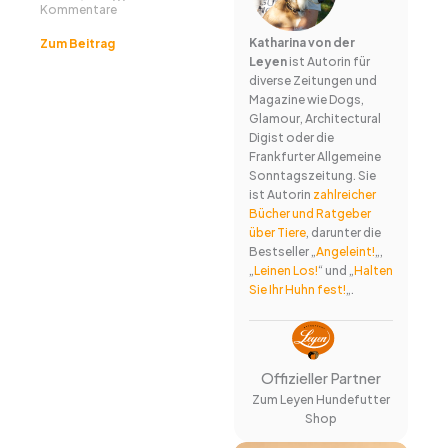
Kommentare
Katharina von der
Zum Beitrag
Leyen
ist Autorin für
diverse Zeitungen und
Magazine wie Dogs,
Glamour, Architectural
Digist oder die
Frankfurter Allgemeine
Sonntagszeitung. Sie
ist Autorin
zahlreicher
Bücher und Ratgeber
über Tiere
, darunter die
Bestseller „
Angeleint!
„,
„
Leinen Los!
“ und „
Halten
Sie Ihr Huhn fest!
„.
Offizieller Partner
Zum Leyen Hundefutter
Shop