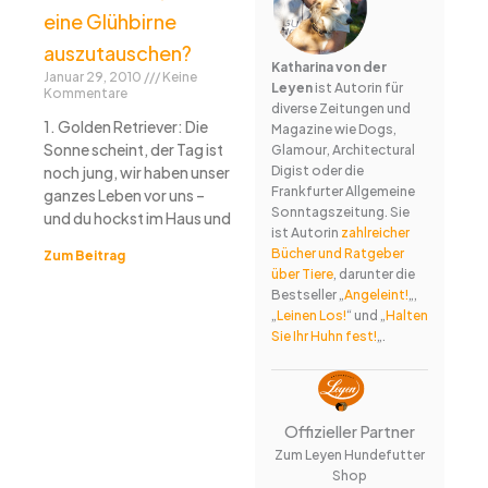
eine Glühbirne
auszutauschen?
Katharina von der
Januar 29, 2010
Keine
Leyen
ist Autorin für
Kommentare
diverse Zeitungen und
1. Golden Retriever: Die
Magazine wie Dogs,
Sonne scheint, der Tag ist
Glamour, Architectural
Digist oder die
noch jung, wir haben unser
Frankfurter Allgemeine
ganzes Leben vor uns –
Sonntagszeitung. Sie
und du hockst im Haus und
ist Autorin
zahlreicher
Bücher und Ratgeber
Zum Beitrag
über Tiere
, darunter die
Bestseller „
Angeleint!
„,
„
Leinen Los!
“ und „
Halten
Sie Ihr Huhn fest!
„.
Offizieller Partner
Zum Leyen Hundefutter
Shop