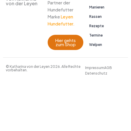
Partner der
von der Leyen
Manieren
Hundefutter
Marke
Leyen
Rassen
Hundefutter.
Rezepte
Termine
Hier gehts
zum Shop
Welpen
© Katharina von der Leyen 2026. Alle Rechte
Impressum
AGB
vorbehalten.
Datenschutz