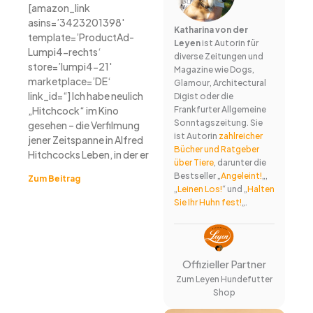
[amazon_link
asins=’3423201398′
Katharina von der
template=’ProductAd-
Leyen
ist Autorin für
Lumpi4-rechts‘
diverse Zeitungen und
store=’lumpi4-21′
Magazine wie Dogs,
marketplace=’DE‘
Glamour, Architectural
link_id=“] Ich habe neulich
Digist oder die
„Hitchcock“ im Kino
Frankfurter Allgemeine
Sonntagszeitung. Sie
gesehen – die Verfilmung
ist Autorin
zahlreicher
jener Zeitspanne in Alfred
Bücher und Ratgeber
Hitchcocks Leben, in der er
über Tiere
, darunter die
Bestseller „
Angeleint!
„,
Zum Beitrag
„
Leinen Los!
“ und „
Halten
Sie Ihr Huhn fest!
„.
Offizieller Partner
Zum Leyen Hundefutter
Shop