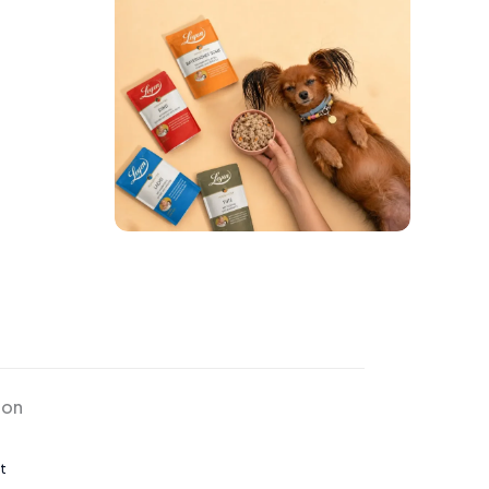
ion
t