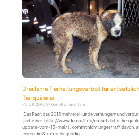
Drei Jahre Tierhaltungsverbot für entsetzlic
Tierquälerei
März 9, 2015
Keine Kommentare
Das Paar, das 2013 mehrere Hunde verhungern und verdurs
(siehe hier: http://www.lumpi4.de/entsetzliche-tierquale
update-vom-13-mai/ ) , kommt nicht ungestraft davon, 
einem die Strafe sehr gnädig