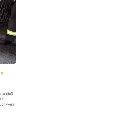
he
ten ließ
rei-
auch wenn