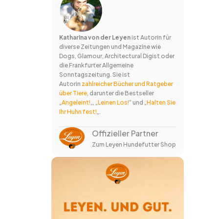
Katharina von der Leyen
ist Autorin für
diverse Zeitungen und Magazine wie
Dogs, Glamour, Architectural Digist oder
die Frankfurter Allgemeine
Sonntagszeitung. Sie ist
Autorin
zahlreicher Bücher und Ratgeber
über Tiere
, darunter die Bestseller
„
Angeleint!
„, „
Leinen Los!
“ und „
Halten Sie
Ihr Huhn fest!
„.
Offizieller Partner
Zum Leyen Hundefutter Shop