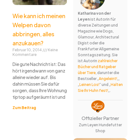
Katharina von der
Wie kann ich meinen
Leyen
ist Autorin für
Welpen davon
diverse Zeitungen und
Magazine wie Dogs,
abbringen, alles
Glamour, Architectural
anzukauen?
Digist oder die
Frankfurter Allgemeine
Februar 10, 2014
Keine
Kommentare
Sonntagszeitung. Sie
ist Autorin
zahlreicher
Die gute Nachricht ist: Das
Bücher und Ratgeber
hört irgendwann von ganz
über Tiere
, darunter die
alleine wieder auf. Bis
Bestseller „
Angeleint!
„,
dahin müssen Sie dafür
„
Leinen Los!
“ und „
Halten
sorgen, dass Ihre Wohnung
Sie Ihr Huhn fest!
„.
tiptop aufgeräumt ist und
Zum Beitrag
Offizieller Partner
Zum Leyen Hundefutter
Shop