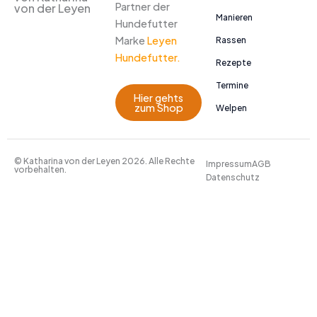
Partner der
von der Leyen
Manieren
Hundefutter
Marke
Leyen
Rassen
Hundefutter.
Rezepte
Termine
Hier gehts
zum Shop
Welpen
© Katharina von der Leyen 2026. Alle Rechte
Impressum
AGB
vorbehalten.
Datenschutz