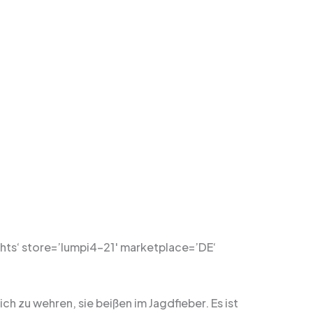
ts‘ store=’lumpi4-21′ marketplace=’DE‘
ch zu wehren, sie beißen im Jagdfieber. Es ist