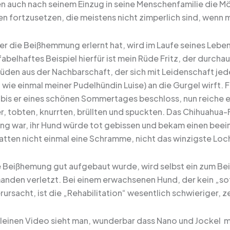
 auch nach seinem Einzug in seine Menschenfamilie die Mög
 fortzusetzen, die meistens nicht zimperlich sind, wenn ma
er die Beißhemmung erlernt hat, wird im Laufe seines Leben
 fabelhaftes Beispiel hierfür ist mein Rüde Fritz, der durcha
üden aus der Nachbarschaft, der sich mit Leidenschaft je
wie einmal meiner Pudelhündin Luise) an die Gurgel wirft. F
, bis er eines schönen Sommertages beschloss, nun reiche e
r, tobten, knurrten, brüllten und spuckten. Das Chihuahua-
g war, ihr Hund würde tot gebissen und bekam einen beei
tten nicht einmal eine Schramme, nicht das winzigste Loch
 Beißhemung gut aufgebaut wurde, wird selbst ein zum Bei
manden verletzt. Bei einem erwachsenen Hund, der kein „sof
rsacht, ist die „Rehabilitation“ wesentlich schwieriger, z
kleinen Video sieht man, wunderbar dass Nano und Jockel m