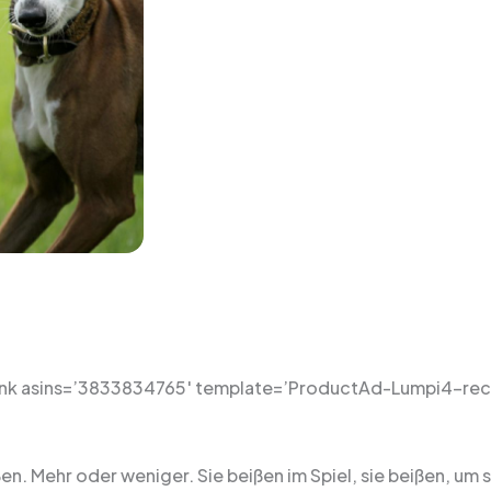
nk asins=’3833834765′ template=’ProductAd-Lumpi4-rech
n. Mehr oder weniger. Sie beißen im Spiel, sie beißen, um si