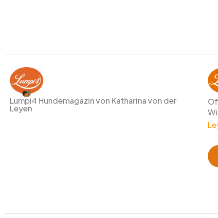
Lumpi4 Hundemagazin von Katharina von der
Of
Leyen
Wi
Le