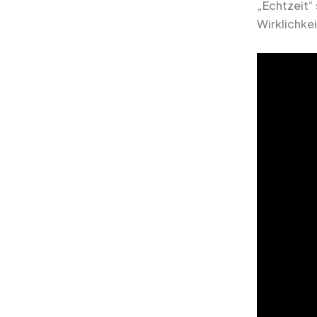
„Echtzeit“ 
Wirklichke