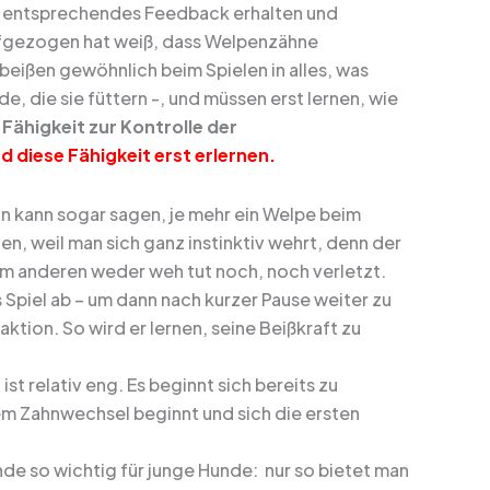
ie entsprechendes Feedback erhalten und
aufgezogen hat weiß, dass Welpenzähne
beißen gewöhnlich beim Spielen in alles, was
, die sie füttern -, und müssen erst lernen, wie
e
Fähigkeit zur Kontrolle der
 diese Fähigkeit erst erlernen.
 kann sogar sagen, je mehr ein Welpe beim
, weil man sich ganz instinktiv wehrt, denn der
nem anderen weder weh tut noch, noch verletzt.
s Spiel ab – um dann nach kurzer Pause weiter zu
aktion. So wird er lernen, seine Beißkraft zu
st relativ eng. Es beginnt sich bereits zu
em Zahnwechsel beginnt und sich die ersten
nde so wichtig für junge Hunde: nur so bietet man