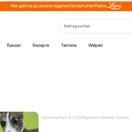
Hier geht es zu unserer eigenen Hundefutter Marke
Search
Rassen
Rezepte
Termine
Welpen
Katharina
März 14, 2015
Allgemein
,
Manieren
,
Welpen