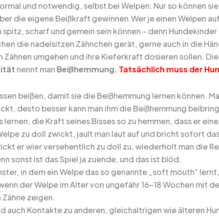
 normal und notwendig, selbst bei Welpen: Nur so können s
über die eigene Beißkraft gewinnen.Wer je einen Welpen 
h spitz, scharf und gemein sein können – denn Hundekinder 
hen die nadelsitzen Zähnchen gerät, gerne auch in die Hände
en Zähnen umgehen und ihre Kieferkraft dosieren sollen. Di
ität
nennt man
Beißhemmung.
Tatsächlich muss der Hund
sen beißen, damit sie die Beißhemmung lernen können. Man
ickt, desto besser kann man ihm die Beißhemmung beibringen
 lernen, die Kraft seines Bisses so zu hemmen, dass er ei
lpe zu doll zwickt, jault man laut auf und bricht sofort da
ickt er wier versehentlich zu doll zu, wiederholt man die Re
nn sonst ist das Spiel ja zuende, und das ist blöd.
ster, in dem ein Welpe das so genannte „soft mouth“ lernt, i
 wenn der Welpe im Alter von ungefähr 16-18 Wochen mit d
 Zähne zeigen.
nd auch Kontakte zu anderen, gleichaltrigen wie älteren Hu