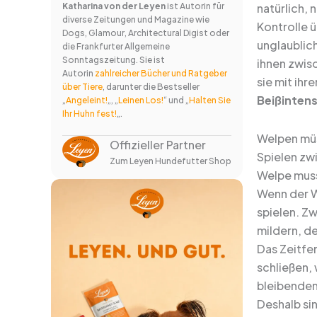
Katharina von der Leyen
ist Autorin für
natürlich,
diverse Zeitungen und Magazine wie
Kontrolle 
Dogs, Glamour, Architectural Digist oder
unglaublic
die Frankfurter Allgemeine
Sonntagszeitung. Sie ist
ihnen zwisc
Autorin
zahlreicher Bücher und Ratgeber
sie mit ihr
über Tiere
, darunter die Bestseller
Beißintens
„
Angeleint!
„, „
Leinen Los!
“ und „
Halten Sie
Ihr Huhn fest!
„.
Welpen müs
Offizieller Partner
Spielen zw
Zum Leyen Hundefutter Shop
Welpe muss
Wenn der We
spielen. Zw
mildern, de
Das Zeitfen
schließen,
bleibenden
Deshalb si