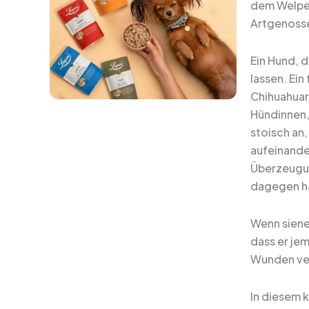
dem Welpen
Artgenossen
Ein Hund, d
lassen. Ein
Chihuahuar
Hündinnen, 
stoisch an
aufeinande
Überzeugun
dagegen ha
Wenn siene
dass er je
Wunden veru
In diesem 