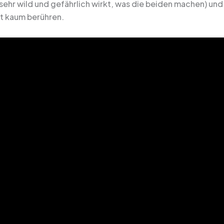
sehr wild und gefährlich wirkt, was die beiden machen) und
it kaum berühren.