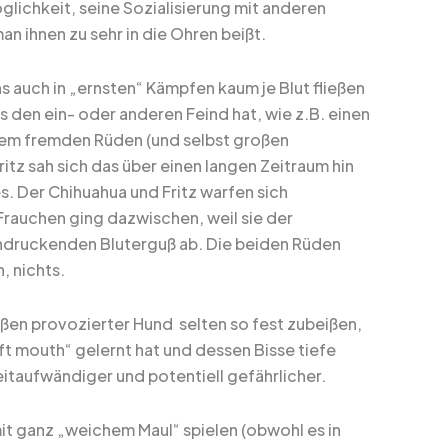
lichkeit, seine Sozialisierung mit anderen
n ihnen zu sehr in die Ohren beißt.
s auch in „ernsten“ Kämpfen kaum je Blut fließen
us den ein- oder anderen Feind hat, wie z.B. einen
dem fremden Rüden (und selbst großen
ritz sah sich das über einen langen Zeitraum hin
s. Der Chihuahua und Fritz warfen sich
Frauchen ging dazwischen, weil sie der
ndruckenden Bluterguß ab. Die beiden Rüden
, nichts.
ßen provozierter Hund selten so fest zubeißen,
t mouth“ gelernt hat und dessen Bisse tiefe
eitaufwändiger und potentiell gefährlicher.
it ganz „weichem Maul“ spielen (obwohl es in