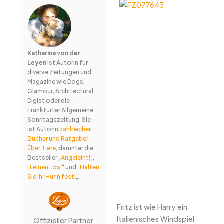
Katharina von der
Leyen
ist Autorin für
diverse Zeitungen und
Magazine wie Dogs,
Glamour, Architectural
Digist oder die
Frankfurter Allgemeine
Sonntagszeitung. Sie
ist Autorin
zahlreicher
Bücher und Ratgeber
über Tiere
, darunter die
Bestseller „
Angeleint!
„,
„
Leinen Los!
“ und „
Halten
Sie Ihr Huhn fest!
„.
Fritz ist wie Harry ein
Italienisches Windspiel
Offizieller Partner