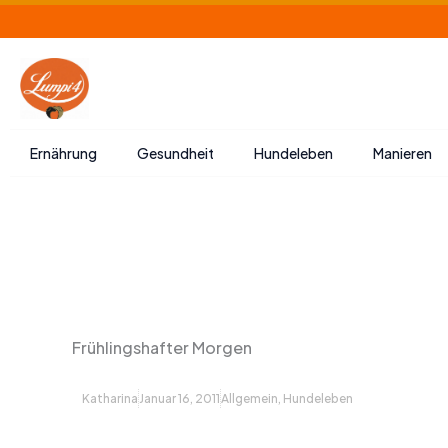
Zum
Inhalt
springen
Ernährung
Gesundheit
Hundeleben
Manieren
Frühlingshafter Morgen
Katharina
Januar 16, 2011
Allgemein
,
Hundeleben