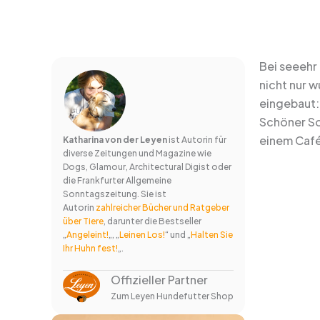
Bei seeehr
nicht nur 
eingebaut:
Schöner So
einem Café.
Katharina von der Leyen
ist Autorin für
diverse Zeitungen und Magazine wie
Dogs, Glamour, Architectural Digist oder
die Frankfurter Allgemeine
Sonntagszeitung. Sie ist
Autorin
zahlreicher Bücher und Ratgeber
über Tiere
, darunter die Bestseller
„
Angeleint!
„, „
Leinen Los!
“ und „
Halten Sie
Ihr Huhn fest!
„.
Offizieller Partner
Zum Leyen Hundefutter Shop