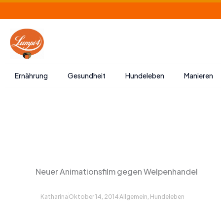
Zum
Inhalt
springen
Ernährung
Gesundheit
Hundeleben
Manieren
Neuer Animationsfilm gegen Welpenhandel
Katharina
Oktober 14, 2014
Allgemein
,
Hundeleben