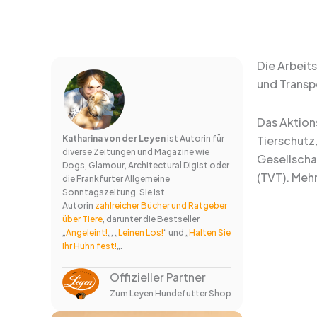
Die Arbeit
und Transpo
Das Aktion
Katharina von der Leyen
ist Autorin für
Tierschutz
diverse Zeitungen und Magazine wie
Gesellscha
Dogs, Glamour, Architectural Digist oder
(TVT). Mehr
die Frankfurter Allgemeine
Sonntagszeitung. Sie ist
Autorin
zahlreicher Bücher und Ratgeber
über Tiere
, darunter die Bestseller
„
Angeleint!
„, „
Leinen Los!
“ und „
Halten Sie
Ihr Huhn fest!
„.
Offizieller Partner
Zum Leyen Hundefutter Shop