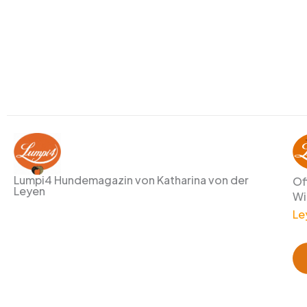
Lumpi4 Hundemagazin von Katharina von der
Of
Leyen
Wi
Le