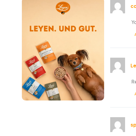
co
Y
Le
R
sp