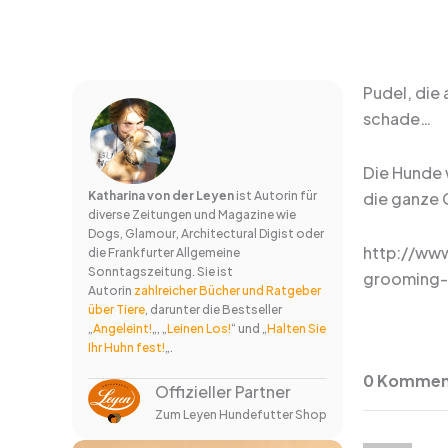
Pudel, die
schade…
Die Hunde 
Katharina von der Leyen
ist Autorin für
die ganze 
diverse Zeitungen und Magazine wie
Dogs, Glamour, Architectural Digist oder
http://www
die Frankfurter Allgemeine
Sonntagszeitung. Sie ist
grooming-
Autorin
zahlreicher Bücher und Ratgeber
über Tiere
, darunter die Bestseller
„
Angeleint!
„, „
Leinen Los!
“ und „
Halten Sie
Ihr Huhn fest!
„.
0 Komment
Offizieller Partner
Zum Leyen Hundefutter Shop