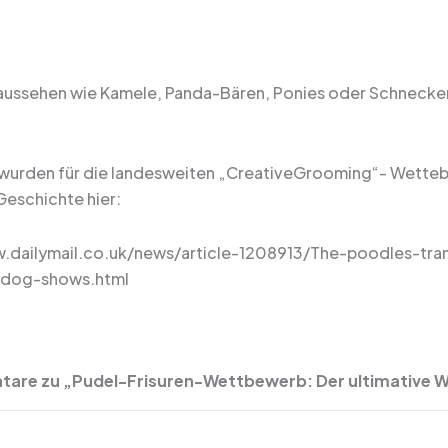
 aussehen wie Kamele, Panda-Bären, Ponies oder Schnecken: 
wurden für die landesweiten „CreativeGrooming“- Wettebe
Geschichte hier:
.dailymail.co.uk/news/article-1208913/The-poodles-tra
dog-shows.html
are zu „Pudel-Frisuren-Wettbewerb: Der ultimative