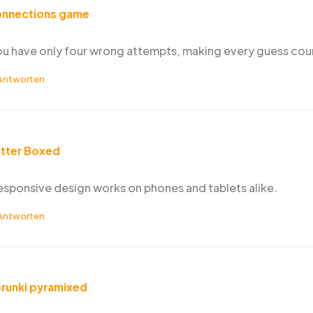
nnections game
ou have only four wrong attempts, making every guess cou
Antworten
tter Boxed
esponsive design works on phones and tablets alike.
Antworten
runki pyramixed