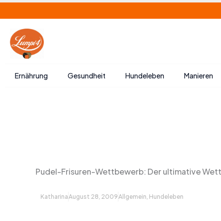
Zum
Inhalt
springen
Ernährung
Gesundheit
Hundeleben
Manieren
Pudel-Frisuren-Wettbewerb: Der ultimative We
Katharina
August 28, 2009
Allgemein
,
Hundeleben