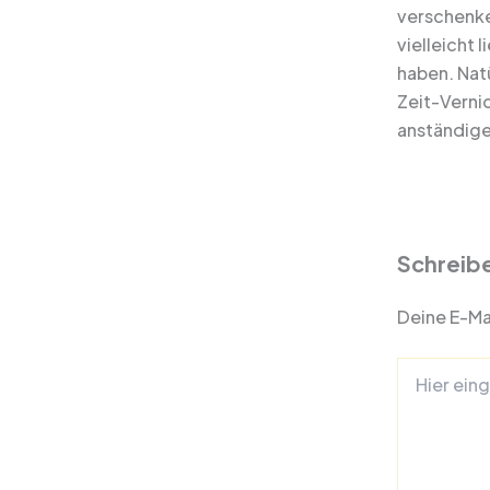
verschenke
vielleicht
haben. Natü
Zeit-Verni
anständige
Schreib
Deine E-Mai
Hier
eingeben…