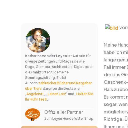
vom
Meine Hund
habe ich m
Katharina von der Leyen
ist Autorin für
lange genu
diverse Zeitungen und Magazine wie
Fall immer 
Dogs, Glamour, Architectural Digist oder
die Frankfurter Allgemeine
der das Ge
Sonntagszeitung. Sie ist
Geschenk-I
Autorin
zahlreicher Bücher und Ratgeber
über Tiere
, darunter die Bestseller
Hals zu üb
„
Angeleint!
„, „
Leinen Los!
“ und „
Halten Sie
Es kommt m
Ihr Huhn fest!
„.
sogar, wenn
möglicherwe
Offizieller Partner
Richtige. 
Zum Leyen Hundefutter Shop
Ihnen und 