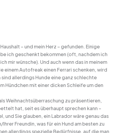
Haushalt – und mein Herz – gefunden. Einige
habe ich geschenkt bekommen (oft, nachdem ich
 ich mir wünsche). Und auch wenn das in meinem
Sie einem Autofreak einen Ferrari schenken, wird
 sind allerdings Hunde eine ganz schlechte
em Hündchen mit einer dicken Schleife um den
als Weihnachtsüberraschung zu präsentieren,
ettelt hat, seit es überhaupt sprechen kann –
el, und Sie glauben, ein Labrador wäre genau das
/Ihrer Freundin, was für ein Hund am besten zu
en allerdings spezielle Bedürfnisse, auf die man