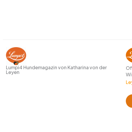
Lumpi4 Hundemagazin von Katharina von der
Of
Leyen
Wi
Le