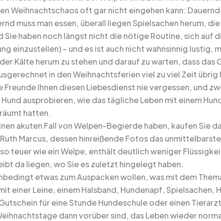
len Weihnachtschaos oft gar nicht eingehen kann: Dauern
uernd muss man essen, überall liegen Spielsachen herum, di
d Sie haben noch längst nicht die nötige Routine, sich au
g einzustellen) – und es ist auch nicht wahnsinnig lustig, 
 der Kälte herum zu stehen und darauf zu warten, dass das 
usgerechnet in den Weihnachtsferien viel zu viel Zeit übri
e Freunde Ihnen diesen Liebesdienst nie vergessen, und zw
Hund ausprobieren, wie das tägliche Leben mit einem Hund ü
träumt hatten.
inen akuten Fall von Welpen-Begierde haben, kaufen Sie da
 Ruth Marcus, dessen hinreißende Fotos das unmittelbarste
t so teuer wie ein Welpe, enthält deutlich weniger Flüssigk
ibt da liegen, wo Sie es zuletzt hingelegt haben.
nbedingt etwas zum Auspacken wollen, was mit dem Thema H
mit einer Leine, einem Halsband, Hundenapf, Spielsachen
Gutschein für eine Stunde Hundeschule oder einen Tierarz
eihnachtstage dann vorüber sind, das Leben wieder norma