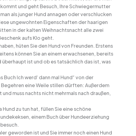
d kommt und geht Besuch, Ihre Schwiegermutter
e man als junger Hund annagen oder verschlucken
f diese ungewohnten Eigenschaften der haarigen
mitten in der kalten Weihnachtsnacht alle zwei
Geschenk aufs Klo geht.
g haben, hüten Sie den Hund von Freunden. Erstens
eitens können Sie an einem erwachsenen, bereits
berhaupt ist und ob es tatsächlich das ist, was
s Buch Ich werd‘ dann mal Hund“ von der
 Begehren eine Weile stillen dürften: Außerdem
eit und muss nachts nicht mehrmals nach draußen,
und zu tun hat, füllen Sie eine schöne
, Hundekeksen, einem Buch über Hundeerziehung
tbesuch.
ler geworden ist und Sie immer noch einen Hund