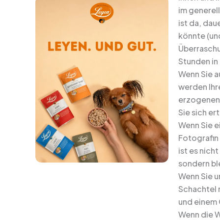
im generel
ist da, da
könnte (un
Überraschun
Stunden in
Wenn Sie a
werden Ihr
erzogenen 
Sie sich er
Wenn Sie e
Fotografin
ist es nich
sondern ble
Wenn Sie u
Schachtel 
und einem 
Wenn die W