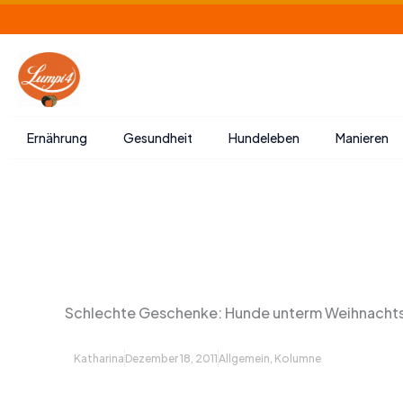
Zum
Inhalt
springen
Ernährung
Gesundheit
Hundeleben
Manieren
Schlechte Geschenke: Hunde unterm Weihnach
Katharina
Dezember 18, 2011
Allgemein
,
Kolumne