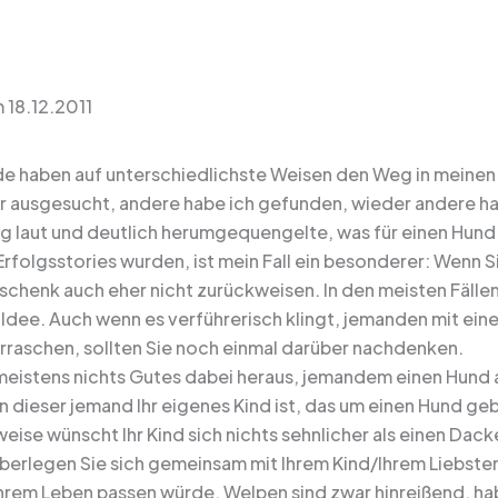
 18.12.2011
e haben auf unterschiedlichste Weisen den Weg in meinen 
ir ausgesucht, andere habe ich gefunden, wieder andere 
g laut und deutlich herumgequengelte, was für einen Hund
Erfolgsstories wurden, ist mein Fall ein besonderer: Wenn 
schenk auch eher nicht zurückweisen. In den meisten Fällen
dee. Auch wenn es verführerisch klingt, jemanden mit ein
erraschen, sollten Sie noch einmal darüber nachdenken.
eistens nichts Gutes dabei heraus, jemandem einen Hund 
 dieser jemand Ihr eigenes Kind ist, das um einen Hund geb
ise wünscht Ihr Kind sich nichts sehnlicher als einen Dack
Überlegen Sie sich gemeinsam mit Ihrem Kind/Ihrem Liebsten
Ihrem Leben passen würde. Welpen sind zwar hinreißend, hab