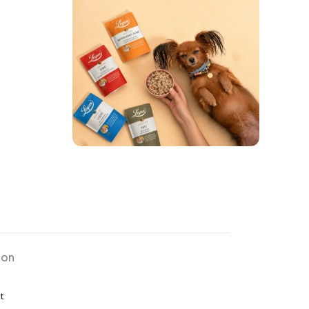
ion
t