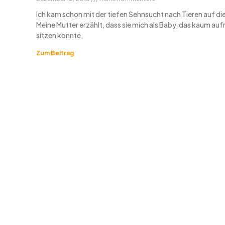
Ich kam schon mit der tiefen Sehnsucht nach Tieren auf di
Meine Mutter erzählt, dass sie mich als Baby, das kaum auf
sitzen konnte,
Zum Beitrag