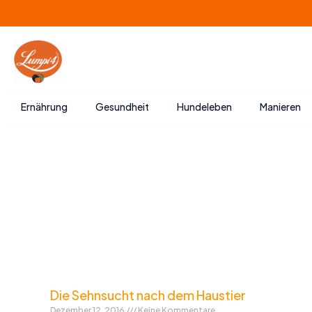
Zum
Inhalt
springen
Ernährung
Gesundheit
Hundeleben
Manieren
Die Sehnsucht nach dem Haustier
Dezember 12, 2016
Keine Kommentare