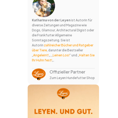
Katharina von der Leyen
ist Autorin für
diverse Zeitungen und Magazine wie
Dogs, Glamour, Architectural Digist oder
die Frankfurter Allgemeine
Sonntagszeitung. Sie ist
Autorin
zahlreicher Bücher und Ratgeber
über Tiere
, darunter die Bestseller
„
Angeleint!
„, „
Leinen Los!
“ und „
Halten Sie
Ihr Huhn fest!
„.
Offizieller Partner
Zum Leyen Hundefutter Shop