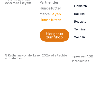
Partner der
von der Leyen
Manieren
Hundefutter
Marke
Leyen
Rassen
Hundefutter.
Rezepte
Termine
Hier gehts
zum Shop
Welpen
© Katharina von der Leyen 2026. Alle Rechte
Impressum
AGB
vorbehalten.
Datenschutz