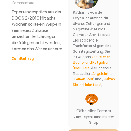
Kommentare
Expertengespräch aus der
Katharina von der
DOGS 2/2010 Mit acht
Leyen
ist Autorin für
Wochen sollte ein Welpe in
diverse Zeitungen und
Magazine wie Dogs,
sein neues Zuhause
Glamour, Architectural
umziehen. Erfahrungen,
Digist oder die
die früh gemacht werden,
Frankfurter Allgemeine
formen das Wesen unserer
Sonntagszeitung. Sie
ist Autorin
zahlreicher
Zum Beitrag
Bücher und Ratgeber
über Tiere
, darunter die
Bestseller „
Angeleint!
„,
„
Leinen Los!
“ und „
Halten
Sie Ihr Huhn fest!
„.
Offizieller Partner
Zum Leyen Hundefutter
Shop