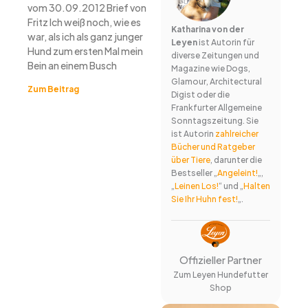
vom 30.09.2012 Brief von
Fritz Ich weiß noch, wie es
Katharina von der
war, als ich als ganz junger
Leyen
ist Autorin für
Hund zum ersten Mal mein
diverse Zeitungen und
Bein an einem Busch
Magazine wie Dogs,
Glamour, Architectural
Zum Beitrag
Digist oder die
Frankfurter Allgemeine
Sonntagszeitung. Sie
ist Autorin
zahlreicher
Bücher und Ratgeber
über Tiere
, darunter die
Bestseller „
Angeleint!
„,
„
Leinen Los!
“ und „
Halten
Sie Ihr Huhn fest!
„.
Offizieller Partner
Zum Leyen Hundefutter
Shop