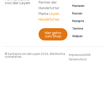
Partner der
von der Leyen
Manieren
Hundefutter
Marke
Leyen
Rassen
Hundefutter.
Rezepte
Termine
Hier gehts
zum Shop
Welpen
© Katharina von der Leyen 2026. Alle Rechte
Impressum
AGB
vorbehalten.
Datenschutz