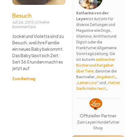
Katharina von der
Besuch
Leyen
ist Autorin für
Juli 26, 2015
Keine
diverse Zeitungen und
Kommentare
Magazine wie Dogs,
Jockel und Violetta sind zu
Glamour, Architectural
Besuch, weil ihre Familie
Digist oder die
Frankfurter Allgemeine
ein neues Baby bekommt.
Sonntagszeitung. Sie
Das Baby lässt sich Zeit:
ist Autorin
zahlreicher
Seit 36 Stunden macht es
Bücher und Ratgeber
jetzt auf
über Tiere
, darunter die
Bestseller „
Angeleint!
„,
Zum Beitrag
„
Leinen Los!
“ und „
Halten
Sie Ihr Huhn fest!
„.
Offizieller Partner
Zum Leyen Hundefutter
Shop