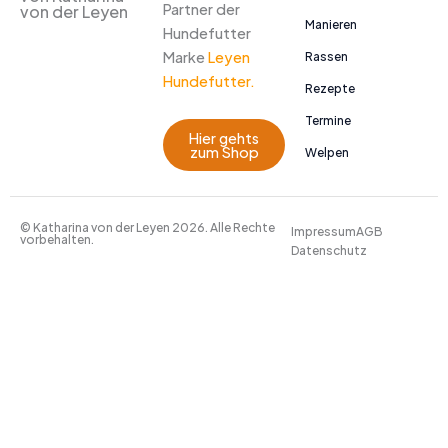
Partner der
von der Leyen
Manieren
Hundefutter
Marke
Leyen
Rassen
Hundefutter.
Rezepte
Termine
Hier gehts
zum Shop
Welpen
© Katharina von der Leyen 2026. Alle Rechte
Impressum
AGB
vorbehalten.
Datenschutz