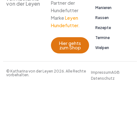
Partner der
von der Leyen
Manieren
Hundefutter
Marke
Leyen
Rassen
Hundefutter.
Rezepte
Termine
Hier gehts
zum Shop
Welpen
© Katharina von der Leyen 2026. Alle Rechte
Impressum
AGB
vorbehalten.
Datenschutz