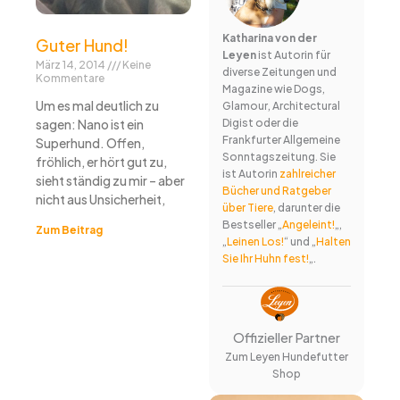
Katharina von der
Guter Hund!
Leyen
ist Autorin für
März 14, 2014
Keine
diverse Zeitungen und
Kommentare
Magazine wie Dogs,
Um es mal deutlich zu
Glamour, Architectural
sagen: Nano ist ein
Digist oder die
Frankfurter Allgemeine
Superhund. Offen,
Sonntagszeitung. Sie
fröhlich, er hört gut zu,
ist Autorin
zahlreicher
sieht ständig zu mir – aber
Bücher und Ratgeber
nicht aus Unsicherheit,
über Tiere
, darunter die
Bestseller „
Angeleint!
„,
Zum Beitrag
„
Leinen Los!
“ und „
Halten
Sie Ihr Huhn fest!
„.
Offizieller Partner
Zum Leyen Hundefutter
Shop