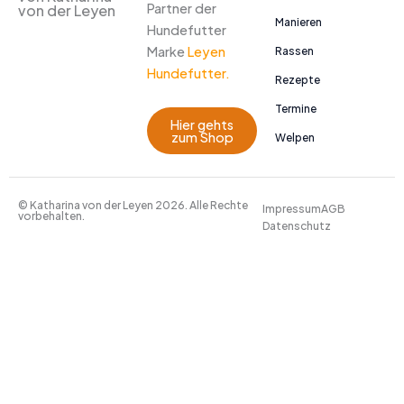
Partner der
von der Leyen
Manieren
Hundefutter
Marke
Leyen
Rassen
Hundefutter.
Rezepte
Termine
Hier gehts
zum Shop
Welpen
© Katharina von der Leyen 2026. Alle Rechte
Impressum
AGB
vorbehalten.
Datenschutz