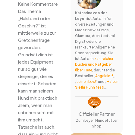
Keine Kommentare
Das Thema
Katharina von der
„Halsband oder
Leyen
ist Autorin für
diverse Zeitungen und
Geschirr?“ ist
Magazine wie Dogs,
mittlerweile zu zur
Glamour, Architectural
Gretchenfrage
Digist oder die
geworden.
Frankfurter Allgemeine
Sonntagszeitung. Sie
Grundsätzlich ist
ist Autorin
zahlreicher
jedes Equipment
Bücher und Ratgeber
nur so gut wie
über Tiere
, darunter die
derjenige, der es
Bestseller „
Angeleint!
„,
„
Leinen Los!
“ und „
Halten
einsetzt: Schaden
Sie Ihr Huhn fest!
„.
kann man seinem
Hund mit praktisch
allem, wenn man
unbeherrscht mit
Offizieller Partner
ihm umgeht.
Zum Leyen Hundefutter
Shop
Tatsache ist auch,
dass ein Hund nicht