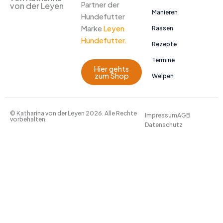
Partner der
von der Leyen
Manieren
Hundefutter
Marke
Leyen
Rassen
Hundefutter.
Rezepte
Termine
Hier gehts
zum Shop
Welpen
© Katharina von der Leyen 2026. Alle Rechte
Impressum
AGB
vorbehalten.
Datenschutz