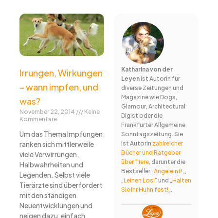
g
r
a
m
Katharina von der
Irrungen, Wirkungen
Leyen
ist Autorin für
– wann impfen, und
diverse Zeitungen und
Magazine wie Dogs,
was?
Glamour, Architectural
November 22, 2014
Keine
Digist oder die
Kommentare
Frankfurter Allgemeine
Um das Thema Impfungen
Sonntagszeitung. Sie
ist Autorin
zahlreicher
ranken sich mittlerweile
Bücher und Ratgeber
viele Verwirrungen,
über Tiere
, darunter die
Halbwahrheiten und
Bestseller „
Angeleint!
„,
Legenden. Selbst viele
„
Leinen Los!
“ und „
Halten
Tierärzte sind überfordert
Sie Ihr Huhn fest!
„.
mit den ständigen
Neuentwicklungen und
neigen dazu, einfach