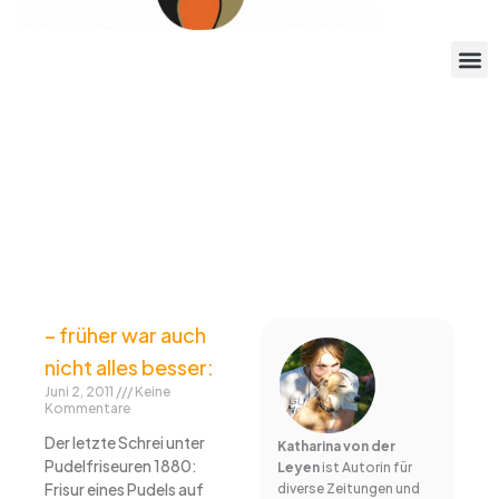
– früher war auch
nicht alles besser:
Juni 2, 2011
Keine
Kommentare
Der letzte Schrei unter
Katharina von der
Pudelfriseuren 1880:
Leyen
ist Autorin für
Frisur eines Pudels auf
diverse Zeitungen und