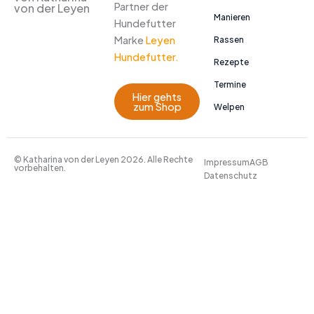
Partner der
von der Leyen
Manieren
Hundefutter
Marke
Leyen
Rassen
Hundefutter.
Rezepte
Termine
Hier gehts
zum Shop
Welpen
© Katharina von der Leyen 2026. Alle Rechte
Impressum
AGB
vorbehalten.
Datenschutz