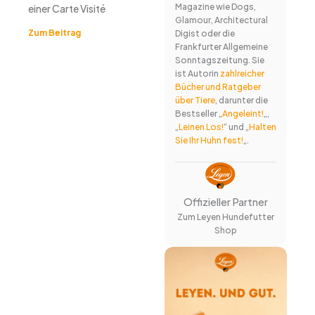
Magazine wie Dogs,
einer Carte Visité
Glamour, Architectural
Zum Beitrag
Digist oder die
Frankfurter Allgemeine
Sonntagszeitung. Sie
ist Autorin
zahlreicher
Bücher und Ratgeber
über Tiere
, darunter die
Bestseller „
Angeleint!
„,
„
Leinen Los!
“ und „
Halten
Sie Ihr Huhn fest!
„.
Offizieller Partner
Zum Leyen Hundefutter
Shop