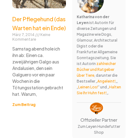
Katharina von der
Der Pflegehund (das
Leyen
ist Autorin für
Warten hat ein Ende)
diverse Zeitungen und
Magazine wie Dogs,
März 7, 2014
Keine
Kommentare
Glamour, Architectural
Digist oder die
Samstag abend hole ich
Frankfurter Allgemeine
ihn ab: Einen ca.
Sonntagszeitung. Sie
zweijährigen Galgo aus
ist Autorin
zahlreicher
Andalusien, den sein
Bücher und Ratgeber
Galguero vor ein paar
über Tiere
, darunter die
Wochen in die
Bestseller „
Angeleint!
„,
„
Leinen Los!
“ und „
Halten
Tötungsstation gebracht
Sie Ihr Huhn fest!
„.
hat. Warum,
Zum Beitrag
Offizieller Partner
Zum Leyen Hundefutter
Shop