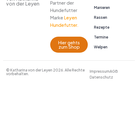
Partner der
von der Leyen
Manieren
Hundefutter
Marke
Leyen
Rassen
Hundefutter.
Rezepte
Termine
Hier gehts
zum Shop
Welpen
© Katharina von der Leyen 2026. Alle Rechte
Impressum
AGB
vorbehalten.
Datenschutz