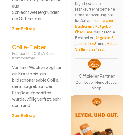
Digist oder die
aus
Frankfurter Allgemeine
Schlechtwettergründen
Sonntagszeitung. Sie
die Ostereier im
ist Autorin
zahlreicher
Bücher und Ratgeber
Zum Beitrag
über Tiere
, darunter die
Bestseller „
Angeleint!
„,
„
Leinen Los!
“ und „
Halten
Collie-Fieber
Sie Ihr Huhn fest!
„.
Februar 14, 2018
Keine
Kommentare
Vor fünf Wochen zog hier
ein Kroate ein, ein
Offizieller Partner
bildschöner sable Collie,
Zum Leyen Hundefutter
der in Zagreb auf der
Shop
Straße aufgegriffen
wurde, völlig verfilzt, sehr
dünn und
Zum Beitrag