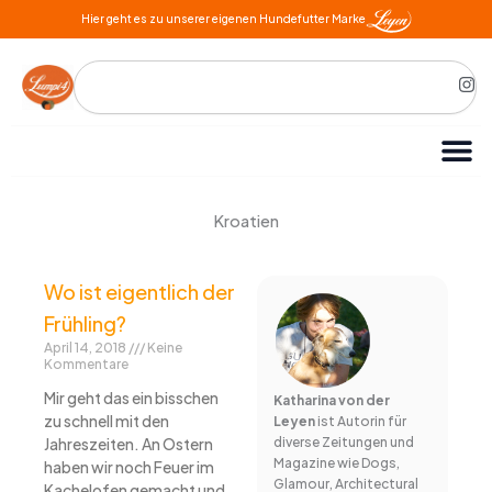
Zum
Hier geht es zu unserer eigenen Hundefutter Marke
Inhalt
springen
Search
I
n
s
t
a
g
r
a
m
Kroatien
Wo ist eigentlich der
Frühling?
April 14, 2018
Keine
Kommentare
Mir geht das ein bisschen
Katharina von der
zu schnell mit den
Leyen
ist Autorin für
Jahreszeiten. An Ostern
diverse Zeitungen und
Magazine wie Dogs,
haben wir noch Feuer im
Glamour, Architectural
Kachelofen gemacht und