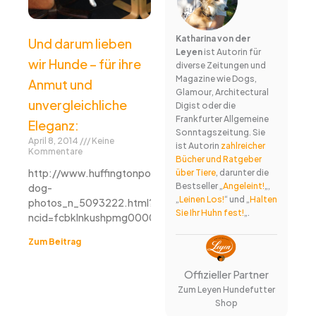
Katharina von der
Und darum lieben
Leyen
ist Autorin für
wir Hunde – für ihre
diverse Zeitungen und
Magazine wie Dogs,
Anmut und
Glamour, Architectural
unvergleichliche
Digist oder die
Frankfurter Allgemeine
Eleganz:
Sonntagszeitung. Sie
April 8, 2014
Keine
ist Autorin
zahlreicher
Kommentare
Bücher und Ratgeber
http://www.huffingtonpost.com/2014/04/07/majestic-
über Tiere
, darunter die
Bestseller „
Angeleint!
„,
dog-
„
Leinen Los!
“ und „
Halten
photos_n_5093222.html?
Sie Ihr Huhn fest!
„.
ncid=fcbklnkushpmg00000023&ir=Good+News
Zum Beitrag
Offizieller Partner
Zum Leyen Hundefutter
Shop