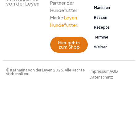
Partner der
von der Leyen
Manieren
Hundefutter
Marke
Leyen
Rassen
Hundefutter.
Rezepte
Termine
Hier gehts
zum Shop
Welpen
© Katharina von der Leyen 2026. Alle Rechte
Impressum
AGB
vorbehalten.
Datenschutz