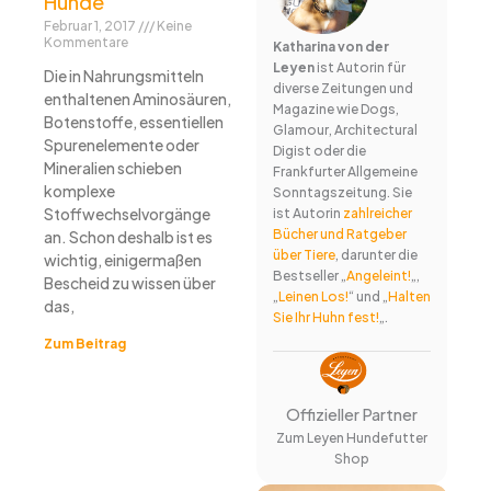
Hunde
Februar 1, 2017
Keine
Kommentare
Katharina von der
Leyen
ist Autorin für
Die in Nahrungsmitteln
diverse Zeitungen und
enthaltenen Aminosäuren,
Magazine wie Dogs,
Botenstoffe, essentiellen
Glamour, Architectural
Spurenelemente oder
Digist oder die
Mineralien schieben
Frankfurter Allgemeine
komplexe
Sonntagszeitung. Sie
Stoffwechselvorgänge
ist Autorin
zahlreicher
Bücher und Ratgeber
an. Schon deshalb ist es
über Tiere
, darunter die
wichtig, einigermaßen
Bestseller „
Angeleint!
„,
Bescheid zu wissen über
„
Leinen Los!
“ und „
Halten
das,
Sie Ihr Huhn fest!
„.
Zum Beitrag
Offizieller Partner
Zum Leyen Hundefutter
Shop