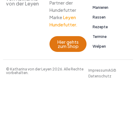
Partner der
von der Leyen
Manieren
Hundefutter
Marke
Leyen
Rassen
Hundefutter.
Rezepte
Termine
Hier gehts
zum Shop
Welpen
© Katharina von der Leyen 2026. Alle Rechte
Impressum
AGB
vorbehalten.
Datenschutz