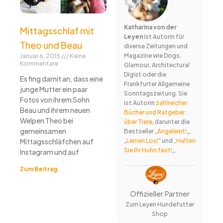
Katharina von der
Mittagsschlaf mit
Leyen
ist Autorin für
Theo und Beau
diverse Zeitungen und
Magazine wie Dogs,
Januar 6, 2015
Keine
Kommentare
Glamour, Architectural
Digist oder die
Es fing damit an, dass eine
Frankfurter Allgemeine
junge Mutter ein paar
Sonntagszeitung. Sie
Fotos von ihrem Sohn
ist Autorin
zahlreicher
Beau und ihrem neuen
Bücher und Ratgeber
Welpen Theo bei
über Tiere
, darunter die
gemeinsamen
Bestseller „
Angeleint!
„,
„
Leinen Los!
“ und „
Halten
Mittagsschläfchen auf
Sie Ihr Huhn fest!
„.
Instagram und auf
Zum Beitrag
Offizieller Partner
Zum Leyen Hundefutter
Shop