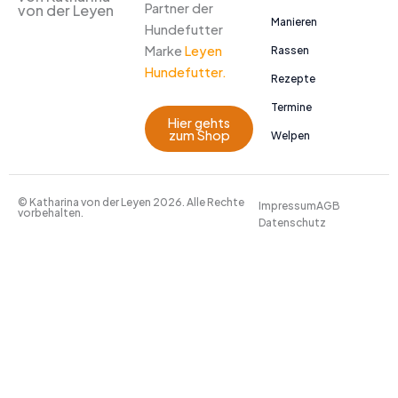
Partner der
von der Leyen
Manieren
Hundefutter
Marke
Leyen
Rassen
Hundefutter.
Rezepte
Termine
Hier gehts
zum Shop
Welpen
© Katharina von der Leyen 2026. Alle Rechte
Impressum
AGB
vorbehalten.
Datenschutz