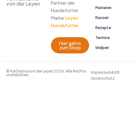
Partner der
von der Leyen
Manieren
Hundefutter
Marke
Leyen
Rassen
Hundefutter.
Rezepte
Termine
Hier gehts
zum Shop
Welpen
© Katharina von der Leyen 2026. Alle Rechte
Impressum
AGB
vorbehalten.
Datenschutz