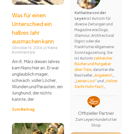
Katharina von der
Was für einen
Leyen
ist Autorin für
Unterschied ein
diverse Zeitungen und
Magazine wie Dogs,
halbes Jahr
Glamour, Architectural
ausmachen kann
Digist oder die
Frankfurter Allgemeine
Oktober 15, 2014
Keine
Kommentare
Sonntagszeitung. Sie
ist Autorin
zahlreicher
Am 8. März diesen Jahres
Bücher und Ratgeber
kam Nano hier an. Er war
über Tiere
, darunter die
unglaublich mager,
Bestseller „
Angeleint!
„,
schwach, voller Löcher,
„
Leinen Los!
“ und „
Halten
Wunden und Parasiten, ein
Sie Ihr Huhn fest!
„.
Junghund, der nichts
kannte, der
Zum Beitrag
Offizieller Partner
Zum Leyen Hundefutter
Shop