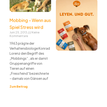
Mobbing – Wenn aus
Spiel Stress wird
Juni 25, 2013
Keine
Kommentare
1963 prägte der
Verhaltensbiologe Konrad
Lorenz den Begriff des
„Mobbings“ , als er damit
Gruppenangriffe von
Tieren auf einen
„Fressfeind“bezeichnete
– damals von Gänsen auf
Zum Beitrag