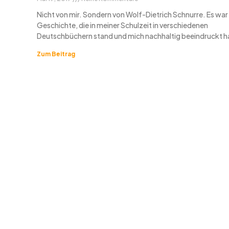
Nicht von mir. Sondern von Wolf-Dietrich Schnurre. Es war
Geschichte, die in meiner Schulzeit in verschiedenen
Deutschbüchern stand und mich nachhaltig beeindruckt h
Zum Beitrag