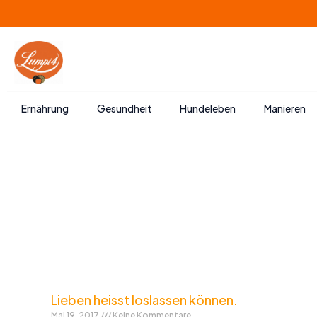
Zum
Inhalt
springen
Ernährung
Gesundheit
Hundeleben
Manieren
Lieben heisst loslassen können.
Mai 19, 2017
Keine Kommentare