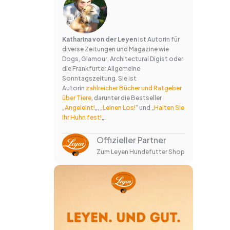
Katharina von der Leyen
ist Autorin für
diverse Zeitungen und Magazine wie
Dogs, Glamour, Architectural Digist oder
die Frankfurter Allgemeine
Sonntagszeitung. Sie ist
Autorin
zahlreicher Bücher und Ratgeber
über Tiere
, darunter die Bestseller
„
Angeleint!
„, „
Leinen Los!
“ und „
Halten Sie
Ihr Huhn fest!
„.
Offizieller Partner
Zum Leyen Hundefutter Shop