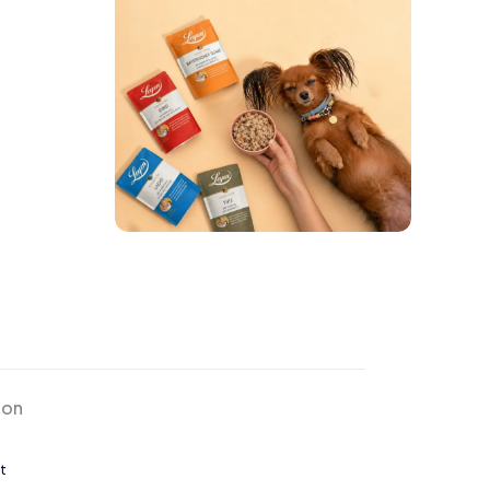
ion
t