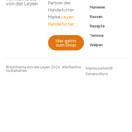
Partner der
von der Leyen
Manieren
Hundefutter
Marke
Leyen
Rassen
Hundefutter.
Rezepte
Termine
Hier gehts
zum Shop
Welpen
© Katharina von der Leyen 2026. Alle Rechte
Impressum
AGB
vorbehalten.
Datenschutz