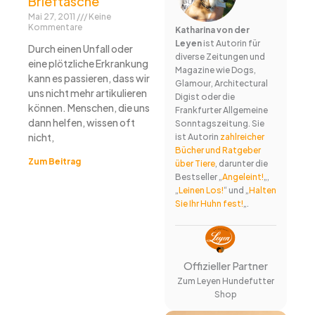
Brieftasche
Mai 27, 2011
Keine
Kommentare
Katharina von der
Leyen
ist Autorin für
Durch einen Unfall oder
diverse Zeitungen und
eine plötzliche Erkrankung
Magazine wie Dogs,
kann es passieren, dass wir
Glamour, Architectural
uns nicht mehr artikulieren
Digist oder die
können. Menschen, die uns
Frankfurter Allgemeine
dann helfen, wissen oft
Sonntagszeitung. Sie
nicht,
ist Autorin
zahlreicher
Bücher und Ratgeber
Zum Beitrag
über Tiere
, darunter die
Bestseller „
Angeleint!
„,
„
Leinen Los!
“ und „
Halten
Sie Ihr Huhn fest!
„.
Offizieller Partner
Zum Leyen Hundefutter
Shop