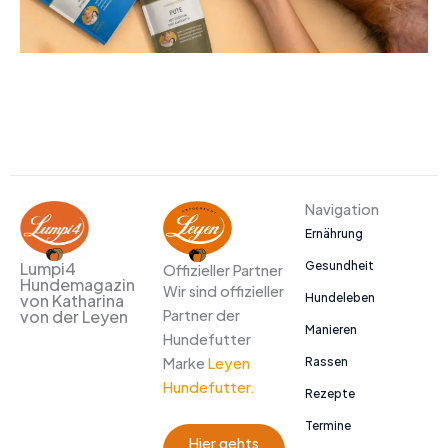
Navigation
Ernährung
Gesundheit
Lumpi4
Offizieller Partner
Hundemagazin
Wir sind offizieller
Hundeleben
von Katharina
Partner der
von der Leyen
Manieren
Hundefutter
Marke
Leyen
Rassen
Hundefutter.
Rezepte
Termine
Hier gehts